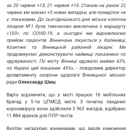
за 20 червня +13, 21 червня +15. Станом на ранок 22
червня ми маємо +3 нових випадки, але понеділок не
є показовим. До сьогоднішнього дня міська клінічна
лікарня №1 була тимчасово виключена з маршруту
«103» по COVID-19, а сьогодні ми відновлюємо
прийом пацієнтів. Вінничани лікуються у Калинівці,
Козятині та Вінницькій районній лікарні. Ми
продовжуємо демонструвати найвищі показники по
одужуваності. По місту Вінниці одужало майже 63%,
по Україні цей показник 45%
», - повідомив директор
департаменту охорони здоров’я Вінницької міської
ради
Олександр Шиш
.
Варто відзначити, що у місті працює 16 мобільних
бригад у 5-ти ЦПМСД міста. З початку пандемії
коронавірусу вони здійснили 5 963 виїздів, відібрано
11 884 зразків для ПЛР-тестів.
Вкотре нагадуємо вінничанам, що задля уникнення