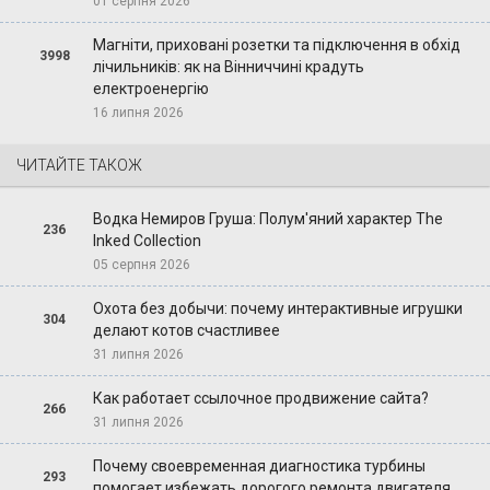
01 серпня 2026
Магніти, приховані розетки та підключення в обхід
3998
лічильників: як на Вінниччині крадуть
електроенергію
16 липня 2026
ЧИТАЙТЕ ТАКОЖ
Водка Немиров Груша: Полум'яний характер The
236
Inked Collection
05 серпня 2026
Охота без добычи: почему интерактивные игрушки
304
делают котов счастливее
31 липня 2026
Как работает ссылочное продвижение сайта?
266
31 липня 2026
Почему своевременная диагностика турбины
293
помогает избежать дорогого ремонта двигателя