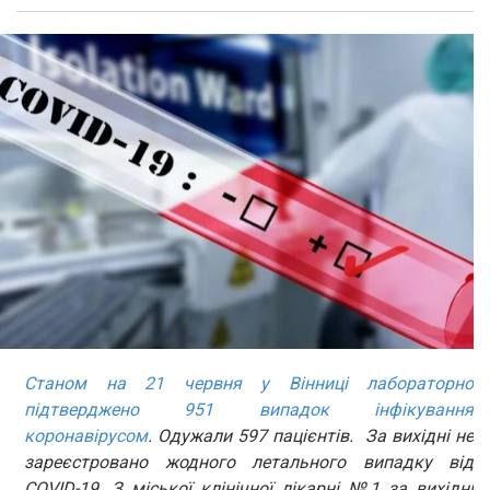
Станом на 21 червня у Вінниці лабораторно
підтверджено 951 випадок інфікування
коронавірусом
. Одужали 597 пацієнтів. За вихідні не
зареєстровано жодного летального випадку від
COVID-19. З міської клінічної лікарні №1 за вихідні