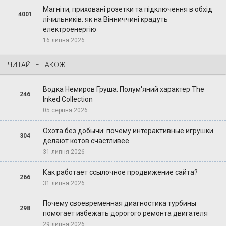
Магніти, приховані розетки та підключення в обхід
4001
лічильників: як на Вінниччині крадуть
електроенергію
16 липня 2026
ЧИТАЙТЕ ТАКОЖ
Водка Немиров Груша: Полум'яний характер The
246
Inked Collection
05 серпня 2026
Охота без добычи: почему интерактивные игрушки
304
делают котов счастливее
31 липня 2026
Как работает ссылочное продвижение сайта?
266
31 липня 2026
Почему своевременная диагностика турбины
298
помогает избежать дорогого ремонта двигателя
29 липня 2026