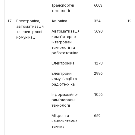
Транспортні
6003
технології
17
Електроніка,
Авіоніка
324
120
автоматизація
Автоматизація,
5690
та електронні
комп’ютерно-
комунікації
інтегровані
технології та
робототехніка
Електроніка
1278
Електронні
2996
комунікації та
радіотехніка
Інформаційно-
1056
вимірювальні
технології
Мікро- та
659
наносистемна
техніка