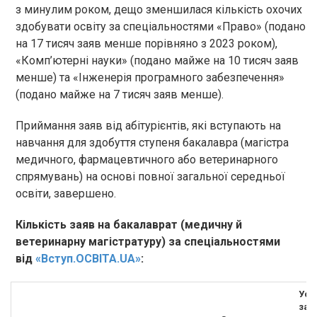
з минулим роком, дещо зменшилася кількість охочих
здобувати освіту за спеціальностями «Право» (подано
на 17 тисяч заяв менше порівняно з 2023 роком),
«Комп’ютерні науки» (подано майже на 10 тисяч заяв
менше) та «Інженерія програмного забезпечення»
(подано майже на 7 тисяч заяв менше).
Приймання заяв від абітурієнтів, які вступають на
навчання для здобуття ступеня бакалавра (магістра
медичного, фармацевтичного або ветеринарного
спрямувань) на основі повної загальної середньої
освіти, завершено.
Кількість заяв на бакалаврат (медичну й
ветеринарну магістратуру) за спеціальностями
від
«Вступ.ОСВІТА.UA»
:
Усь
зая