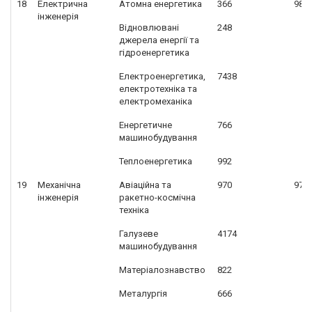
18
Електрична
Атомна енергетика
366
981
інженерія
Відновлювані
248
джерела енергії та
гідроенергетика
Електроенергетика,
7438
електротехніка та
електромеханіка
Енергетичне
766
машинобудування
Теплоенергетика
992
19
Механічна
Авіаційна та
970
972
інженерія
ракетно-космічна
техніка
Галузеве
4174
машинобудування
Матеріалознавство
822
Металургія
666