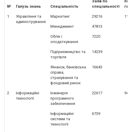
Заяв по
по
№
Галузь знань
Спеціальність
спеціальності
галу
1
Управління та
Маркетинг
29216
115
адміністрування
Менеджмент
47813
Облік і
7220
оподаткування
Підприємництво та
14239
торгівля
Фінанси, банківська
16643
справа,
страхування та
фондовий ринок
2
Інформаційні
Інженерія
22617
941
технології
програмного
забезпечення
Інформаційні
6739
системи та
технології