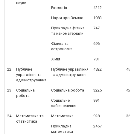
науки
Екологія
4212
Науки про Землю
1083
Прикладна фізика
747
та наноматеріали
Фізика та
696
астрономія
Хімія
781
22
Публічне
Публічне управління
4822
482
управління та
та адміністрування
адміністрування
23
Соціальна
Соціальна робота
3225
421
робота
Соціальне
991
забезпечення
24
Математика та
Математика
928
363
статистика
Прикладна
2457
математика