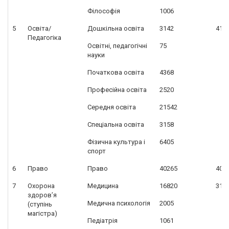
Філософія
1006
5
Освіта/
Дошкільна освіта
3142
412
Педагогіка
Освітні, педагогічні
75
науки
Початкова освіта
4368
Професійна освіта
2520
Середня освіта
21542
Спеціальна освіта
3158
Фізична культура і
6405
спорт
6
Право
Право
40265
402
7
Охорона
Медицина
16820
314
здоров’я
Медична психологія
2005
(ступінь
магістра)
Педіатрія
1061