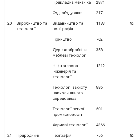
Прикладна механіка
2871
Суднобудування
217
20
Виробництво та
Видавництво та
1183
926
технології
поліграфія
Гірництво
762
Деревообробні та
358
меблеві технології
Нафтогазова
1212
інженерія та
технології
Технології захисту
886
навколишнього
середовища
Технології легкої
501
промисловості
Харчові технології
4366
21
Природничі
Географія
756
827