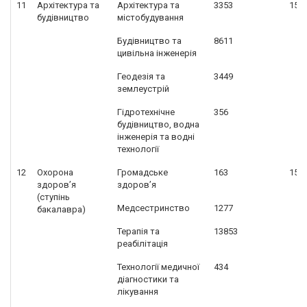
11
Архітектура та
Архітектура та
3353
157
будівництво
містобудування
Будівництво та
8611
цивільна інженерія
Геодезія та
3449
землеустрій
Гідротехнічне
356
будівництво, водна
інженерія та водні
технології
12
Охорона
Громадське
163
157
здоров’я
здоров’я
(ступінь
Медсестринство
1277
бакалавра)
Терапія та
13853
реабілітація
Технології медичної
434
діагностики та
лікування