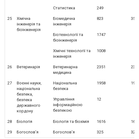
Статистика
249
25
Хімічна
Біомедична
823
357
інженерія та
інженерія
біоінженерія
Біотехнології та
1747
біоінженерія
Хімічні технології та
1008
інженерія
26
Ветеринарія
Ветеринарна
2351
235
медицина
27
Воєнні науки,
Національна
1958
197
національна
безпека
безпека,
Управління
12
безпека
інформаційною
державного
безпекою
кордону
28
Біологія
Біологія та біохімія
1616
161
29
Богослов’я
Богослов’я
325
325