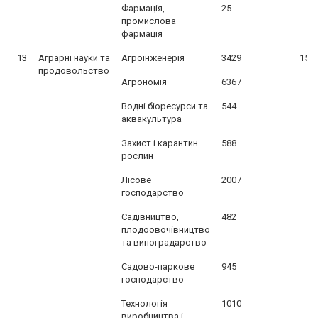
Фармація,
25
промислова
фармація
13
Аграрні науки та
Агроінженерія
3429
153
продовольство
Агрономія
6367
Водні біоресурси та
544
аквакультура
Захист і карантин
588
рослин
Лісове
2007
господарство
Садівництво,
482
плодоовочівництво
та виноградарство
Садово-паркове
945
господарство
Технологія
1010
виробництва і