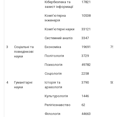
Кібербезпека та
17821
захист інформації
Комп’ютерна
10538
інженерія
Комп'ютерні науки
33121
Системний аналіз
3347
3
Соціальні та
Економіка
19691
754
поведінкові
Політологія
3729
науки
Психологія
49782
Соціологія
2258
4
Гуманітарні
Історія та
3790
509
науки
археологія
Культурологія
1446
Релігієзнавство
62
Філологія
44663