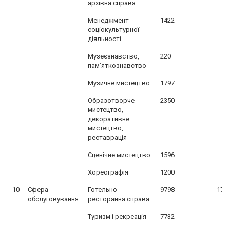
архівна справа
Менеджмент
1422
соціокультурної
діяльності
Музеєзнавство,
220
пам’яткознавство
Музичне мистецтво
1797
Образотворче
2350
мистецтво,
декоративне
мистецтво,
реставрація
Сценічне мистецтво
1596
Хореографія
1200
10
Сфера
Готельно-
9798
175
обслуговування
ресторанна справа
Туризм і рекреація
7732