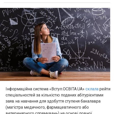
Інформаційна система «Вступ.ОСВІТА.UA»
склала
рейтин
спеціальностей за кількістю поданих абітурієнтами
заяв на навчання для здобуття ступеня бакалавра
(магістра медичного, фармацевтичного або
ветеринарного спрямувань) на основі повної