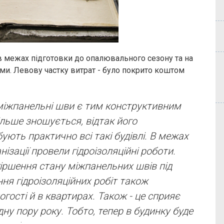
 межах підготовки до опалювального сезону та на
и. Левову частку витрат - було покрито коштом
міжпанельні шви є тим конструктивним
льше зношується, відтак його
ують практично всі такі будівлі. В межах
нізації провели гідроізоляційні роботи.
іршення стану міжпанельних швів під
ння гідроізоляційних робіт також
гості й в квартирах. Також - це сприяє
у пору року. Тобто, тепер в будинку буде