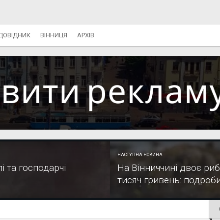
ДОВІДНИК
ВІННИЦЯ
АРХІВ
НАСТУПНА НОВИНА
лі та господарчі
На Вінниччині двоє ри
тисяч гривень: подроби