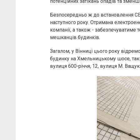
потенційних затікань опадів та зменш
Безпосередньо ж до встановлення СЕС
наступного року. Отримана електроен
компанії, а також - забезпечуватиме 
мешканців будинків.
Загалом, у Вінниці цього року відрем
будинку на Хмельницькому шосе, такі
вулиця 600-річчя, 12, вулиця М. Ващука