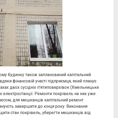
ому будинку також запланований капітальний
вдяки фінансовій участі підприємця, який планує
 дахах двох сусідніх п'ятиповерхівок (Хмельницьке
чні електростанції. Ремонти покрівель на них уже
знесом, для мешканців капітальний ремонт
ланують завершити до кінця року. Виконання
щити стан покрівель, уберегти мешканців від