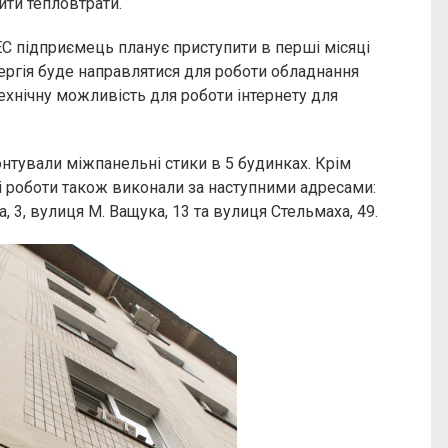
ити тепловтрати.
 підприємець планує приступити в перші місяці
ергія буде направлятися для роботи обладнання
технічну можливість для роботи інтернету для
онтували міжпанельні стики в 5 будинках. Крім
 роботи також виконали за наступними адресами:
, 3, вулиця М. Ващука, 13 та вулиця Стельмаха, 49.