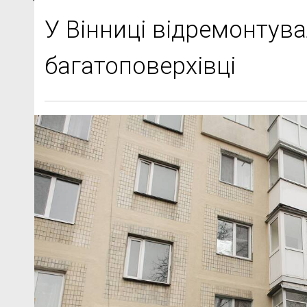
У Вінниці відремонтув
багатоповерхівці