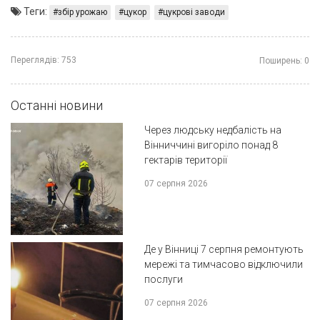
Теги:
збір урожаю
цукор
цукрові заводи
Переглядів:
753
Поширень:
0
Останні новини
Через людську недбалість на
Вінниччині вигоріло понад 8
гектарів території
07 серпня 2026
Де у Вінниці 7 серпня ремонтують
мережі та тимчасово відключили
послуги
07 серпня 2026