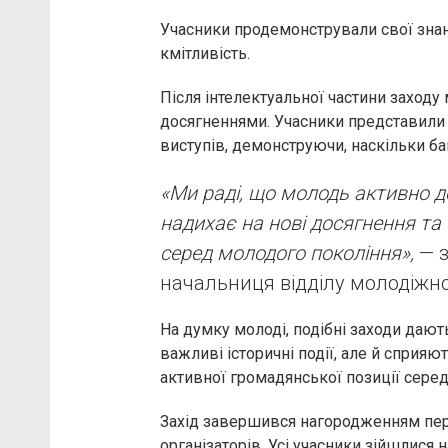
Учасники продемонстрували свої знан
кмітливість.
Після інтелектуальної частини заход
досягненнями. Учасники представили 
виступів, демонструючи, наскільки ба
«Ми раді, що молодь активно до
надихає на нові досягнення та
серед молодого покоління»,
— з
начальниця відділу молодіжно
На думку молоді, подібні заходи дают
важливі історичні події, але й сприя
активної громадянської позиції серед
Захід завершився нагородженням пер
організаторів. Усі учасники зійшлися 