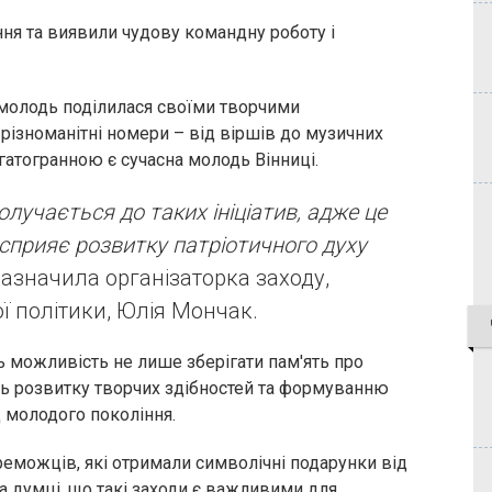
ня та виявили чудову командну роботу і
у молодь поділилася своїми творчими
різноманітні номери – від віршів до музичних
гатогранною є сучасна молодь Вінниці.
лучається до таких ініціатив, адже це
 сприяє розвитку патріотичного духу
азначила організаторка заходу,
ї політики, Юлія Мончак.
ь можливість не лише зберігати пам'ять про
ють розвитку творчих здібностей та формуванню
 молодого покоління.
еможців, які отримали символічні подарунки від
на думці, що такі заходи є важливими для