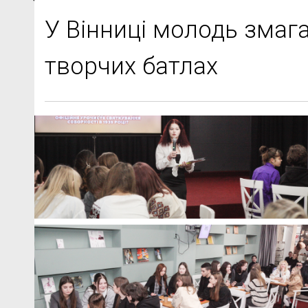
У Вінниці молодь змага
творчих батлах