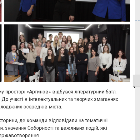
ому просторі «Артинов» відбувся літературний батл,
До участі в інтелектуальних та творчих змаганнях
лодіжних осередків міста.
ікторини, де команди відповідали на тематичні
ни, значення Соборності та важливих подій, які
державотворення.