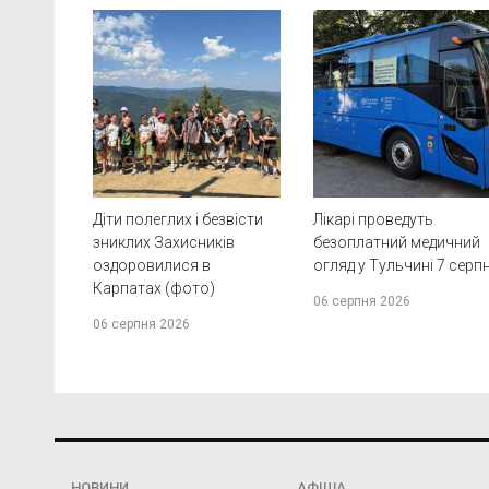
Діти полеглих і безвісти
Лікарі проведуть
зниклих Захисників
безоплатний медичний
оздоровилися в
огляд у Тульчині 7 серп
Карпатах (фото)
06 серпня 2026
06 серпня 2026
НОВИНИ
АФІША