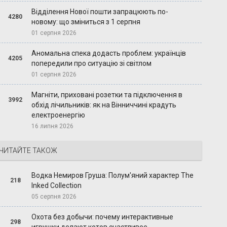
Відділення Нової пошти запрацюють по-
4280
новому: що зміниться з 1 серпня
01 серпня 2026
Аномальна спека додасть проблем: українців
4205
попередили про ситуацію зі світлом
01 серпня 2026
Магніти, приховані розетки та підключення в
3992
обхід лічильників: як на Вінниччині крадуть
електроенергію
16 липня 2026
ЧИТАЙТЕ ТАКОЖ
Водка Немиров Груша: Полум'яний характер The
218
Inked Collection
05 серпня 2026
Охота без добычи: почему интерактивные
298