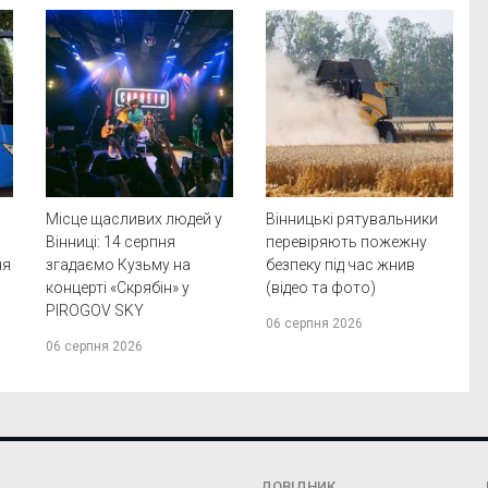
Місце щасливих людей у
Вінницькі рятувальники
Вінниці: 14 серпня
перевіряють пожежну
ня
згадаємо Кузьму на
безпеку під час жнив
концерті «Скрябін» у
(відео та фото)
PIROGOV SKY
06 серпня 2026
06 серпня 2026
ДОВІДНИК