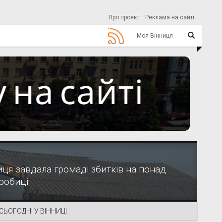
Про проект
Реклама на сайті
Моя Вінниця
иця завдала громаді збитків на понад
робиці
СЬОГОДНІ У ВІННИЦІ