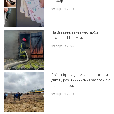
штраф
09 серпня 2026
На Вінниччині минулої доби
сталось 11 пожеж
09 серпня 2026
Поїзд під прицілом: як пасажирам
діяти у разі виникнення загрози під
час подорожі
09 серпня 2026