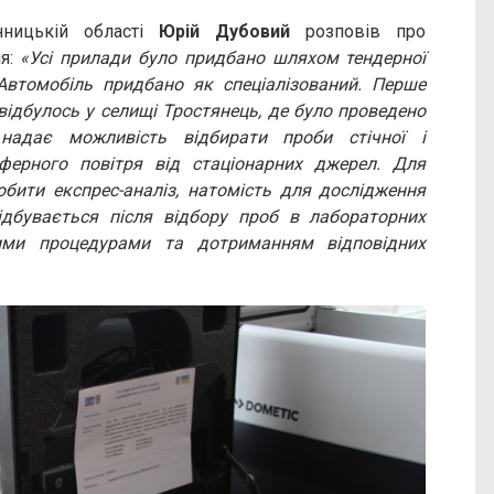
ницькій області
Юрій Дубовий
розповів про
я:
«Усі прилади було придбано шляхом тендерної
 Автомобіль придбано як спеціалізований. Перше
відбулось у селищі Тростянець, де було проведено
 надає можливість відбирати проби стічної і
сферного повітря від стаціонарних джерел. Для
бити експрес-аналіз, натомість для дослідження
ідбувається після відбору проб в лабораторних
ими процедурами та дотриманням відповідних