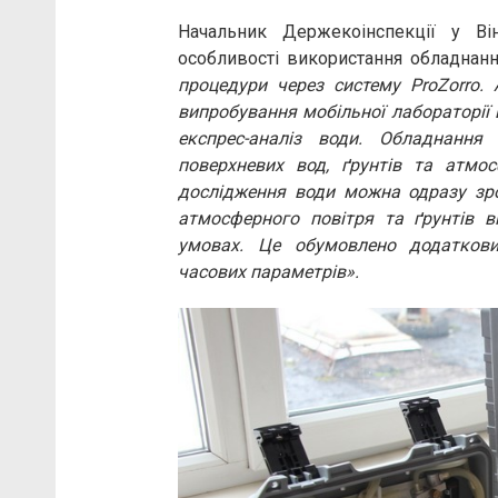
Начальник Держекоінспекції у Він
особливості використання обладнанн
процедури через систему ProZorro.
випробування мобільної лабораторії 
експрес-аналіз води. Обладнання
поверхневих вод, ґрунтів та атмо
дослідження води можна одразу зро
атмосферного повітря та ґрунтів в
умовах. Це обумовлено додатков
часових параметрів».