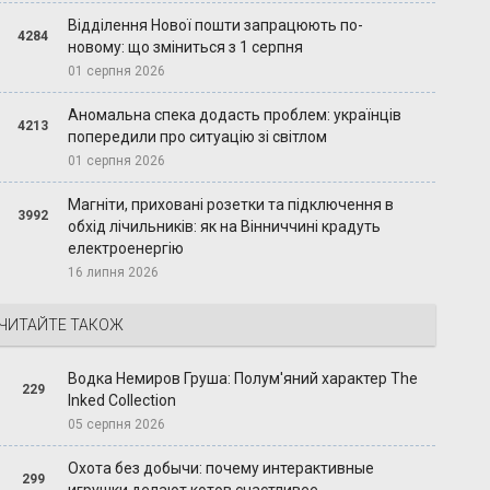
Відділення Нової пошти запрацюють по-
4284
новому: що зміниться з 1 серпня
01 серпня 2026
Аномальна спека додасть проблем: українців
4213
попередили про ситуацію зі світлом
01 серпня 2026
Магніти, приховані розетки та підключення в
3992
обхід лічильників: як на Вінниччині крадуть
електроенергію
16 липня 2026
ЧИТАЙТЕ ТАКОЖ
Водка Немиров Груша: Полум'яний характер The
229
Inked Collection
05 серпня 2026
Охота без добычи: почему интерактивные
299