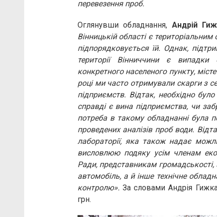
перевезення проб.
Оглянувши обладнання,
Андрій Гиж
Вінницькій області є територіальним 
підпорядковується їй. Однак, підтр
території Вінниччини є випадки 
конкретного населеного пункту, міст
році ми часто отримували скарги з с
підприємств. Відтак, необхідно було
справді є вина підприємства, чи заб
потреба в такому обладнанні була п
проведених аналізів проб води. Відт
лабораторії, яка також надає можли
висловлюю подяку усім членам еколо
Ради, представникам громадськості,
автомобіль, а й інше технічне облад
контролю».
За словами Андрія Гижка,
грн.