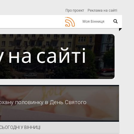
Про проект
Реклама на сайті
Моя Вінниця
охану половинку в День Святого
СЬОГОДНІ У ВІННИЦІ