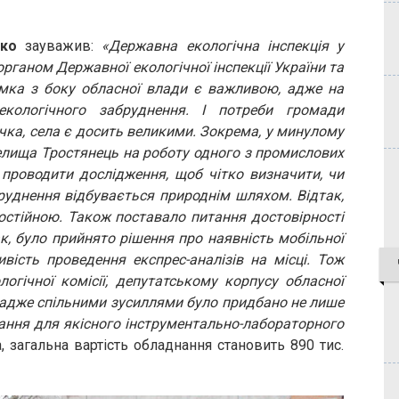
ко
зауважив:
«Державна екологічна інспекція у
органом Державної екологічної інспекції України та
имка з боку обласної влади є важливою, адже на
екологічного забруднення. І потреби громади
ечка, села є досить великими. Зокрема, у минулому
елища Тростянець на роботу одного з промислових
 проводити дослідження, щоб чітко визначити, чи
руднення відбувається природнім шляхом. Відтак,
остійною. Також поставало питання достовірності
ак, було прийнято рішення про наявність мобільної
вість проведення експрес-аналізів на місці. Тож
гічної комісії, депутатському корпусу обласної
 адже спільними зусиллями було придбано не лише
нання для якісного інструментально-лабораторного
 загальна вартість обладнання становить 890 тис.