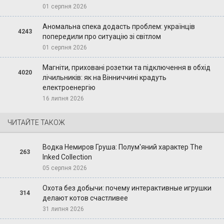
01 серпня 2026
Аномальна спека додасть проблем: українців
4243
попередили про ситуацію зі світлом
01 серпня 2026
Магніти, приховані розетки та підключення в обхід
4020
лічильників: як на Вінниччині крадуть
електроенергію
16 липня 2026
ЧИТАЙТЕ ТАКОЖ
Водка Немиров Груша: Полум'яний характер The
263
Inked Collection
05 серпня 2026
Охота без добычи: почему интерактивные игрушки
314
делают котов счастливее
31 липня 2026