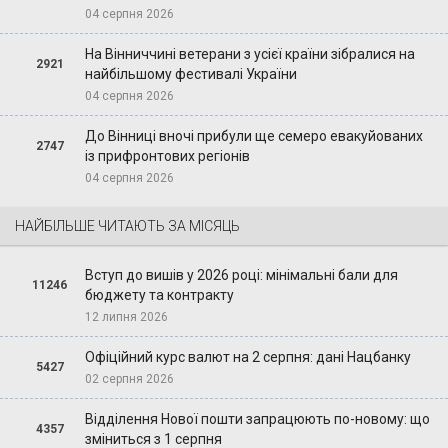
04 серпня 2026
На Вінниччині ветерани з усієї країни зібралися на
2921
найбільшому фестивалі України
04 серпня 2026
До Вінниці вночі прибули ще семеро евакуйованих
2747
із прифронтових регіонів
04 серпня 2026
НАЙБІЛЬШЕ ЧИТАЮТЬ ЗА МІСЯЦЬ
Вступ до вишів у 2026 році: мінімальні бали для
11246
бюджету та контракту
12 липня 2026
Офіційний курс валют на 2 серпня: дані Нацбанку
5427
02 серпня 2026
Відділення Нової пошти запрацюють по-новому: що
4357
зміниться з 1 серпня