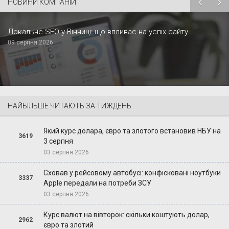
НОВИНИ КОМПАНІЙ
Локальне SEO у Вінниці: що впливає на успіх сайту
09 серпня 2026
НАЙБІЛЬШЕ ЧИТАЮТЬ ЗА ТИЖДЕНЬ
Який курс долара, євро та злотого встановив НБУ на
3619
3 серпня
03 серпня 2026
Сховав у рейсовому автобусі: конфісковані ноутбуки
3337
Apple передали на потреби ЗСУ
03 серпня 2026
Курс валют на вівторок: скільки коштують долар,
2962
євро та злотий