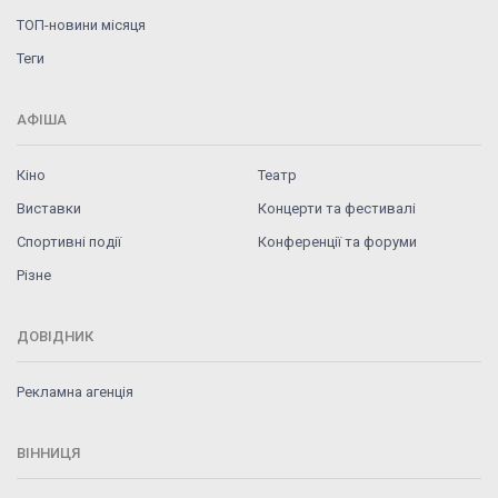
ТОП-новини місяця
Теги
АФІША
Кіно
Театр
Виставки
Концерти та фестивалі
Спортивні події
Конференції та форуми
Різне
ДОВІДНИК
Рекламна агенція
ВІННИЦЯ