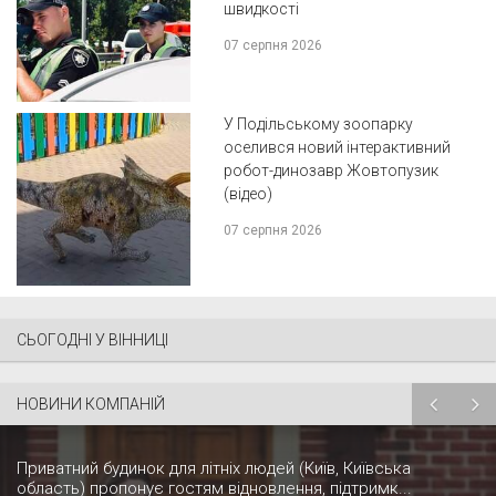
швидкості
07 серпня 2026
У Подільському зоопарку
оселився новий інтерактивний
робот-динозавр Жовтопузик
(відео)
07 серпня 2026
СЬОГОДНІ У ВІННИЦІ
НОВИНИ КОМПАНІЙ
Приватний будинок для літніх людей (Київ, Київська
область) пропонує гостям відновлення, підтримк...