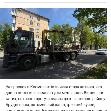
На проспекті Космонавтів зникла стара автівка, яка
давно стала впізнаваною для мешканців Вишеньки
та тих, хто часто прогулювався цією частиною району.
Брудні вікна, потьмянілий капот, іржавий кузов,
пошкоджені двері, багажник на даху, спущені шини та