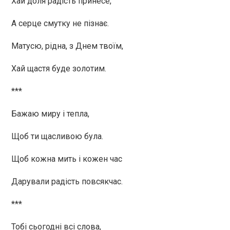
Хай доля радість принесе,
А серце смутку не пізнає.
Матусю, рідна, з Днем твоїм,
Хай щастя буде золотим.
***
Бажаю миру і тепла,
Щоб ти щасливою була.
Щоб кожна мить і кожен час
Дарували радість повсякчас.
***
Тобі сьогодні всі слова,