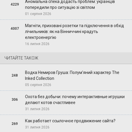
Аномальна спека додасть проблем: українців
4229
попередили про ситуацію зі світлом
01 серпня 2026
Магніти, приховані розетки та підключення в обхід
4007
лічильників: як на Вінниччині крадуть
електроенергію
16 липня 2026
ЧИТАЙТЕ ТАКОЖ
Водка Немиров Груша: Полум'яний характер The
248
Inked Collection
05 серпня 2026
Охота без добычи: почему интерактивные игрушки
306
делают котов счастливее
31 липня 2026
Как работает ссылочное продвижение сайта?
269
31 липня 2026