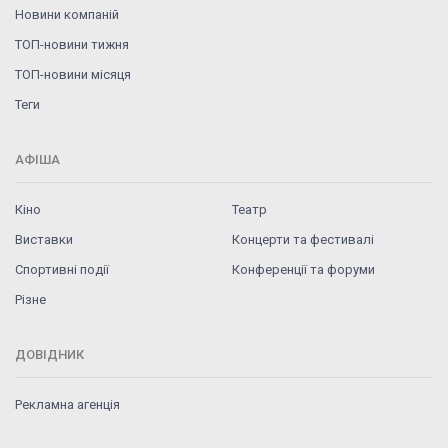
Новини компаній
ТОП-новини тижня
ТОП-новини місяця
Теги
АФІША
Кіно
Театр
Виставки
Концерти та фестивалі
Спортивні події
Конференції та форуми
Різне
ДОВІДНИК
Рекламна агенція