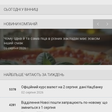
СЬОГОДНІ У ВІННИЦІ
НОВИНИ КОМПАНІЙ
Чому одна й та сама піца в різних закладах має зовсім
інший смак
06 серпня 2026
НАЙБІЛЬШЕ ЧИТАЮТЬ ЗА ТИЖДЕНЬ
Офіційний курс валют на 2 серпня: дані Нацбанку
5378
02 серпня 2026
Відділення Нової пошти запрацюють по-новому: що
4281
зміниться з 1 серпня