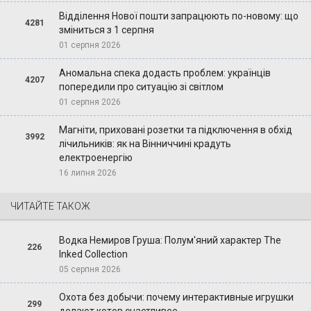
Відділення Нової пошти запрацюють по-новому: що
4281
зміниться з 1 серпня
01 серпня 2026
Аномальна спека додасть проблем: українців
4207
попередили про ситуацію зі світлом
01 серпня 2026
Магніти, приховані розетки та підключення в обхід
3992
лічильників: як на Вінниччині крадуть
електроенергію
16 липня 2026
ЧИТАЙТЕ ТАКОЖ
Водка Немиров Груша: Полум'яний характер The
226
Inked Collection
05 серпня 2026
Охота без добычи: почему интерактивные игрушки
299