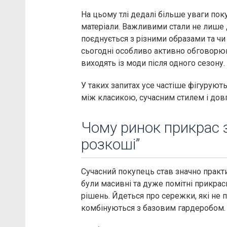
На цьому тлі дедалі більше уваги пок
матеріали. Важливими стали не лише д
поєднується з різними образами та чи
сьогодні особливо активно обговорюю
виходять із моди після одного сезону.
У таких запитах усе частіше фігуруют
між класикою, сучасним стилем і дов
Чому ринок прикрас з
розкоші”
Сучасний покупець став значно практ
були масивні та дуже помітні прикрас
рішень. Йдеться про сережки, які не 
комбінуються з базовим гардеробом.