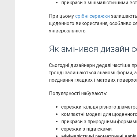
прикраси з мінімалістичними вс
При цьому
срібні сережки
залишаютьс
щоденного використання, особливо сер
універсальність.
Як змінився дизайн с
Сьогодні дизайнери дедалі частіше пр
тренді залишаються знайомі форми, ал
поєднання гладких і матових поверхон
Популярності набувають:
сережки-кільця різного діаметра
компактні моделі для щоденного
прикраси з природними формам
сережки з підвісками;
мінімалістичні геометричні варіа