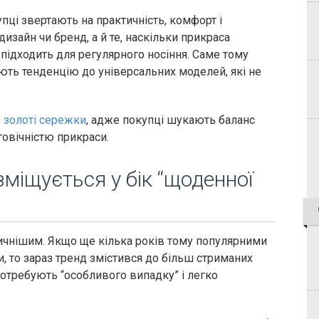
упці звертають на практичність, комфорт і
изайн чи бренд, а й те, наскільки прикраса
 підходить для регулярного носіння. Саме тому
ть тенденцію до універсальних моделей, які не
ь
золоті сережки
, адже покупці шукають баланс
говічністю прикраси.
міщується у бік “щоденної
ичнішим. Якщо ще кілька років тому популярними
и, то зараз тренд змістився до більш стриманих
потребують “особливого випадку” і легко