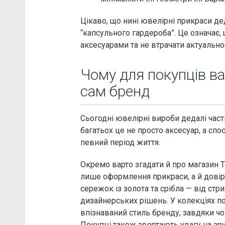
Цікаво, що нині ювелірні прикраси де
“капсульного гардероба”. Це означає
аксесуарами та не втрачати актуальнос
Чому для покупців ва
сам бренд
Сьогодні ювелірні вироби дедалі час
багатьох це не просто аксесуар, а спо
певний період життя.
Окремо варто згадати й про магазин 
лише оформлення прикраси, а й довір
сережок із золота та срібла — від с
дизайнерських рішень. У колекціях по
впізнаваний стиль бренду, завдяки чо
Покупці також звертають увагу на зр