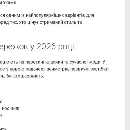
тавками.
я одним із найпопулярніших варіантів для
ед тих, хто цінує стриманий стиль та
ережок у 2026 році
ацюють на перетині класики та сучасної моди. У
е з новою подачею: асиметрія, незвичні застібки,
ь, багатошаровість.
;
 носіння;
и;
нти.