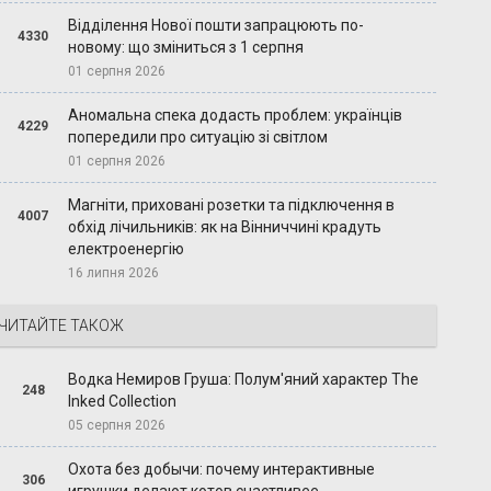
Відділення Нової пошти запрацюють по-
4330
новому: що зміниться з 1 серпня
01 серпня 2026
Аномальна спека додасть проблем: українців
4229
попередили про ситуацію зі світлом
01 серпня 2026
Магніти, приховані розетки та підключення в
4007
обхід лічильників: як на Вінниччині крадуть
електроенергію
16 липня 2026
ЧИТАЙТЕ ТАКОЖ
Водка Немиров Груша: Полум'яний характер The
248
Inked Collection
05 серпня 2026
Охота без добычи: почему интерактивные
306