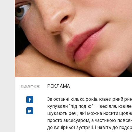
РЕКЛАМА
Поділитися:
За останні кілька років ювелірний ри
купували “під подію” — весілля, ювіле
шукають речі, які можна носити щодня
просто аксесуаром, а частиною повсякд
до вечірньої зустрічі, і навіть до подо