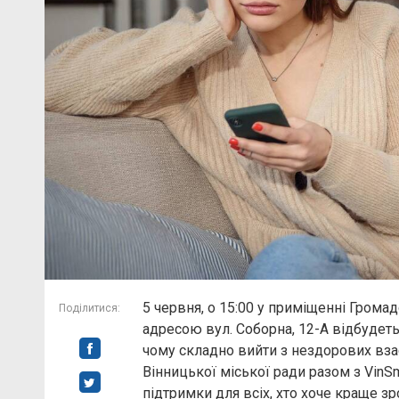
5 червня, о 15:00 у приміщенні Грома
Поділитися:
адресою вул. Соборна, 12-А відбудетьс
чому складно вийти з нездорових вза
Вінницької міської ради разом з VinS
підтримки для всіх, хто хоче краще зр