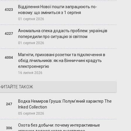
Відділення Нової пошти запрацюють по-
4323
новому: що зміниться з 1 серпня
01 серпня 2026
Аномальна спека додасть проблем: українців
4227
попередили про ситуацію зі світлом
01 серпня 2026
Магніти, приховані розетки та підключення в
4004
обхід лічильників: як на Вінниччині крадуть
електроенергію
16 липня 2026
ЧИТАЙТЕ ТАКОЖ
Водка Немиров Груша: Полум'яний характер The
247
Inked Collection
05 серпня 2026
Охота без добычи: почему интерактивные
306