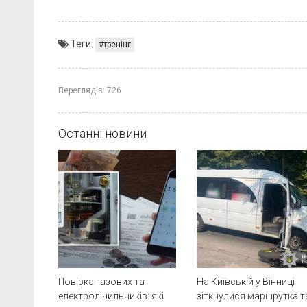
Теги:
тренінг
Переглядів:
726
Останні новини
Повірка газових та
На Київській у Вінниці
електролічильників: які
зіткнулися маршрутка т