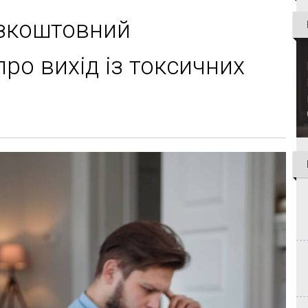
езкоштовний
про вихід із токсичних