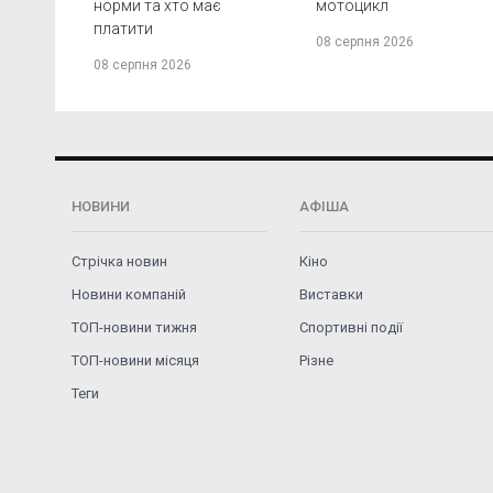
норми та хто має
мотоцикл
платити
08 серпня 2026
08 серпня 2026
НОВИНИ
АФІША
Стрічка новин
Кіно
Новини компаній
Виставки
ТОП-новини тижня
Спортивні події
ТОП-новини місяця
Різне
Теги