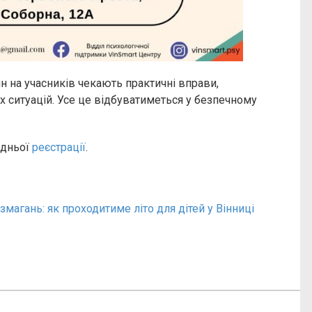
н на учасників чекають практичні вправи,
их ситуацій. Усе це відбуватиметься у безпечному
едньої
реєстрації
.
магань: як проходитиме літо для дітей у Вінниці