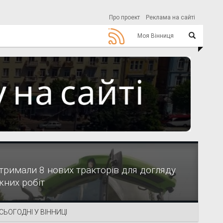
Про проект
Реклама на сайті
Моя Вінниця
отримали 8 нових тракторів для догляду
жних робіт
СЬОГОДНІ У ВІННИЦІ