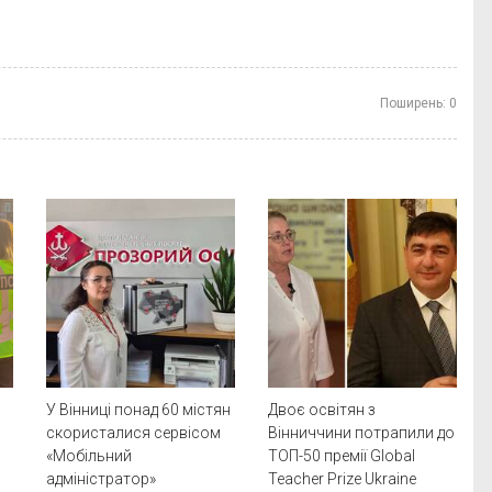
Поширень:
0
У Вінниці понад 60 містян
Двоє освітян з
скористалися сервісом
Вінниччини потрапили до
«Мобільний
ТОП-50 премії Global
адміністратор»
Teacher Prize Ukraine