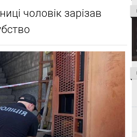
ниці чоловік зарізав
убство