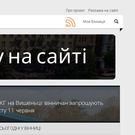
Про проект
Реклама на сайті
Моя Вінниця
ЕКГ на Вишеньці: вінничан запрошують
ту 11 червня
СЬОГОДНІ У ВІННИЦІ