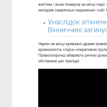
життям, і вона померла на місці поді
заподіяв смертельні поранення і собі. 
Унаслідок зіткнен
Вінниччині загину
Наразі на місці кривавої драми триваю
криміналісти, слідчо-оперативна група
Правоохоронці збирають речові доказ
обставини цієї трагедії.