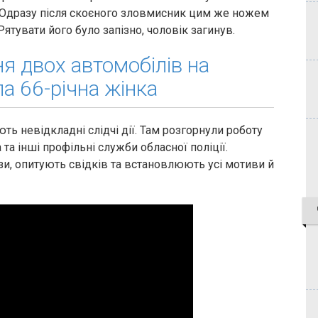
ї. Одразу після скоєного зловмисник цим же ножем
Рятувати його було запізно, чоловік загинув.
ня двох автомобілів на
ла 66-річна жінка
ть невідкладні слідчі дії. Там розгорнули роботу
 та інші профільні служби обласної поліції.
и, опитують свідків та встановлюють усі мотиви й