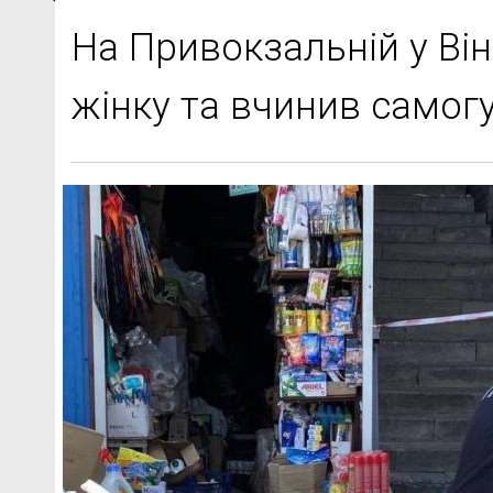
На Привокзальній у Він
жінку та вчинив самог