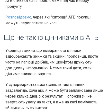
АТБ стикаються з проблемами під час вибору
продукту.
Розповідаємо
, через які "хитрощі" АТБ покупці
можуть переплатити на касі.
Що не так із цінниками в АТБ
Українці звикли, що помаранчеві цінники
відображають знижки та акційні пропозиції, проте
часто на папірці дрібнішим шрифтом друкують
довідкову інформацію. А саме точні дати, коли
діятиме знижена вартість.
У супермаркетах виставляють такі цінники
заздалегідь, хоча акція може бути запланована лише
через кілька днів. Як результат — споживачі не
звертають увагу на текст, а вже на касі помічають
збільшену суму витрат.