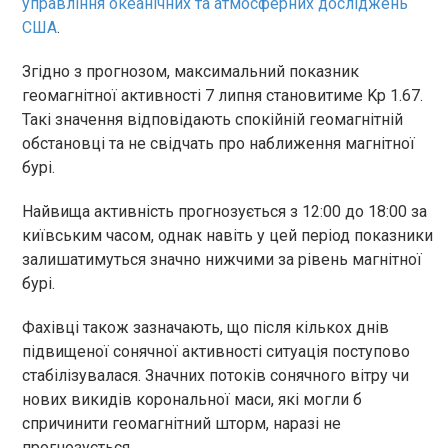
управління океанічних та атмосферних досліджень
США
.
Згідно з прогнозом, максимальний показник
геомагнітної активності 7 липня становитиме Kp 1.67.
Такі значення відповідають спокійній геомагнітній
обстановці та не свідчать про наближення магнітної
бурі.
Найвища активність прогнозується з 12:00 до 18:00 за
київським часом, однак навіть у цей період показники
залишатимуться значно нижчими за рівень магнітної
бурі.
Фахівці також зазначають, що після кількох днів
підвищеної сонячної активності ситуація поступово
стабілізувалася. Значних потоків сонячного вітру чи
нових викидів корональної маси, які могли б
спричинити геомагнітний шторм, наразі не
прогнозується.