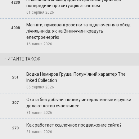
4230
попередили про ситуацію зі світлом
01 серпня 2026
Магніти, приховані розетки та підключення в обхід
4008
лічильників: як на Вінниччині крадуть
електроенергію
16 липня 2026
ЧИТАЙТЕ ТАКОЖ
Водка Немиров Груша: Полум'яний характер The
251
Inked Collection
05 серпня 2026
Охота без добычи: почему интерактивные игрушки
307
делают котов счастливее
31 липня 2026
Как работает ссылочное продвижение сайта?
270
31 липня 2026