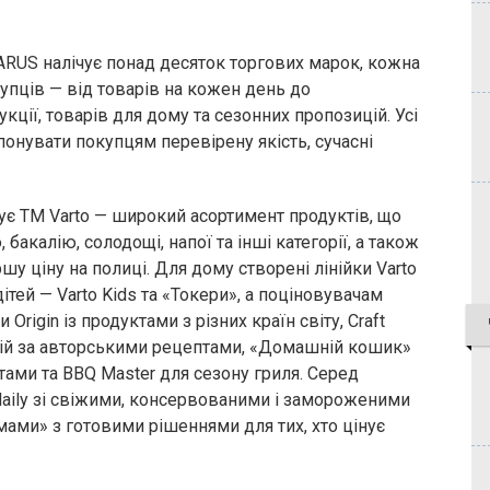
ARUS налічує понад десяток торгових марок, кожна
купців — від товарів на кожен день до
кції, товарів для дому та сезонних пропозицій. Усі
понувати покупцям перевірену якість, сучасні
є ТМ Varto — широкий асортимент продуктів, що
бакалію, солодощі, напої та інші категорії, а також
шу ціну на полиці. Для дому створені лінійки Varto
 дітей — Varto Kids та «Токери», а поціновувачам
rigin із продуктами з різних країн світу, Craft
тій за авторськими рецептами, «Домашній кошик»
ами та BBQ Master для сезону гриля. Серед
aily зі свіжими, консервованими і замороженими
мами» з готовими рішеннями для тих, хто цінує