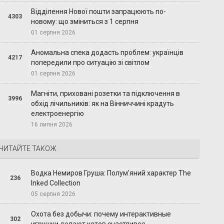
Відділення Нової пошти запрацюють по-
4303
новому: що зміниться з 1 серпня
01 серпня 2026
Аномальна спека додасть проблем: українців
4217
попередили про ситуацію зі світлом
01 серпня 2026
Магніти, приховані розетки та підключення в
3996
обхід лічильників: як на Вінниччині крадуть
електроенергію
16 липня 2026
ЧИТАЙТЕ ТАКОЖ
Водка Немиров Груша: Полум'яний характер The
236
Inked Collection
05 серпня 2026
Охота без добычи: почему интерактивные
302