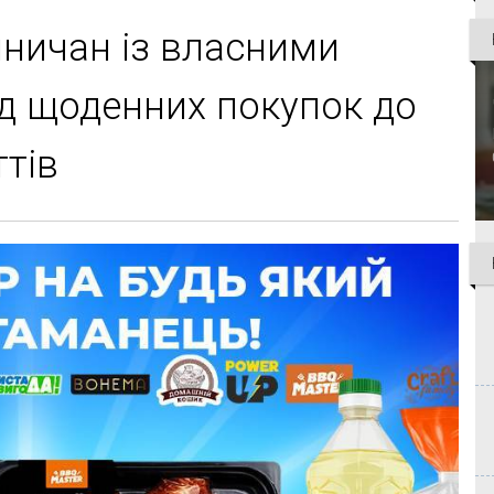
ничан із власними
д щоденних покупок до
ттів