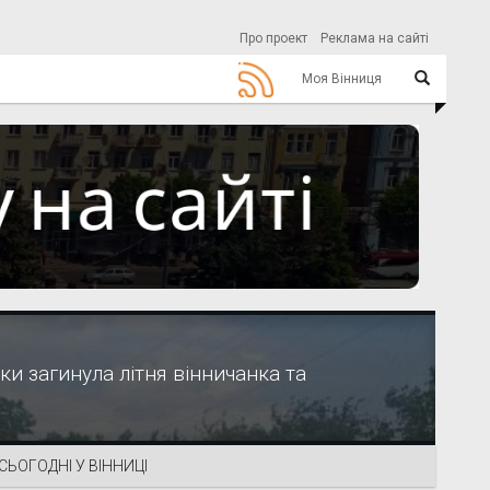
Про проект
Реклама на сайті
Моя Вінниця
и загинула літня вінничанка та
СЬОГОДНІ У ВІННИЦІ