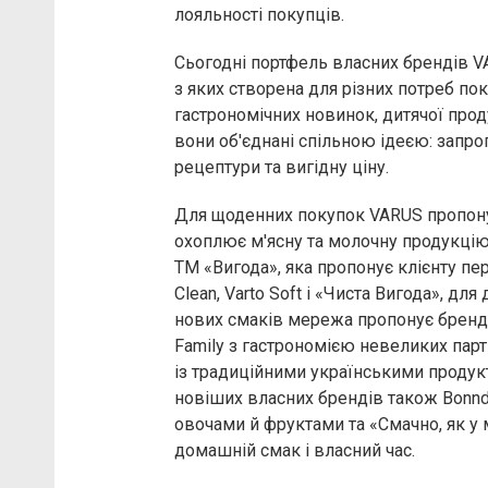
лояльності покупців.
Сьогодні портфель власних брендів V
з яких створена для різних потреб по
гастрономічних новинок, дитячої проду
вони об'єднані спільною ідеєю: запро
рецептури та вигідну ціну.
Для щоденних покупок VARUS пропону
охоплює м'ясну та молочну продукцію, 
ТМ «Вигода», яка пропонує клієнту пер
Clean, Varto Soft і «Чиста Вигода», для
нових смаків мережа пропонує бренди O
Family з гастрономією невеликих пар
із традиційними українськими продукт
новіших власних брендів також Bonnd
овочами й фруктами та «Смачно, як у 
домашній смак і власний час.