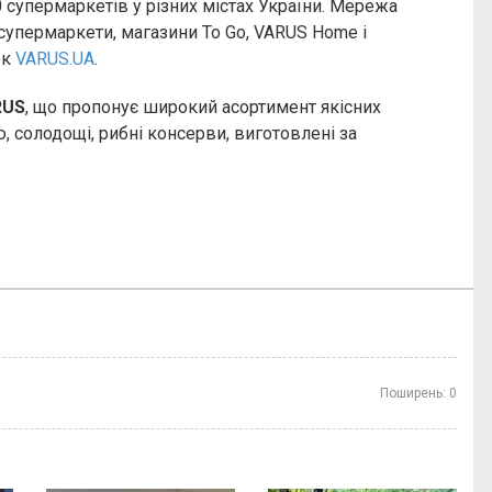
20 супермаркетів у різних містах України. Мережа
супермаркети, магазини To Go, VARUS Home і
ок
VARUS.UA
.
RUS
, що пропонує широкий асортимент якісних
ю, солодощі, рибні консерви, виготовлені за
Поширень:
0