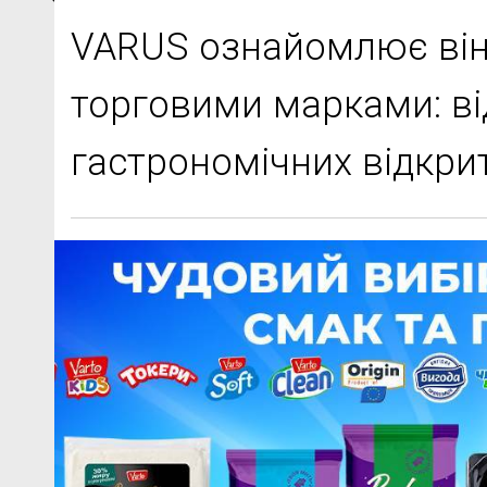
VARUS ознайомлює він
торговими марками: ві
гастрономічних відкри