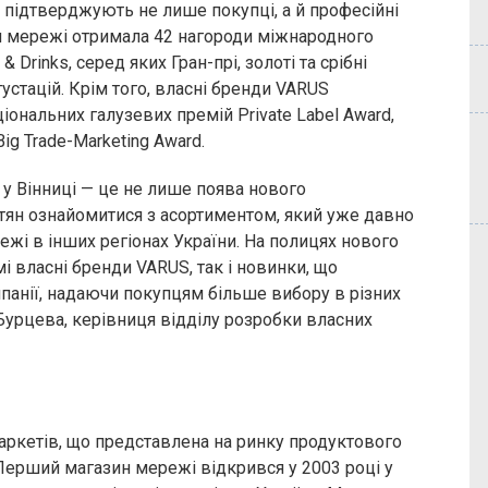
 підтверджують не лише покупці, а й професійні
ія мережі отримала 42 нагороди міжнародного
 Drinks, серед яких Гран-прі, золоті та срібні
устацій. Крім того, власні бренди VARUS
ональних галузевих премій Private Label Award,
Big Trade-Marketing Award.
у Вінниці — це не лише поява нового
стян ознайомитися з асортиментом, який уже давно
жі в інших регіонах України. На полицях нового
і власні бренди VARUS, так і новинки, що
анії, надаючи покупцям більше вибору в різних
Бурцева, керівниця відділу розробки власних
ркетів, що представлена на ринку продуктового
Перший магазин мережі відкрився у 2003 році у