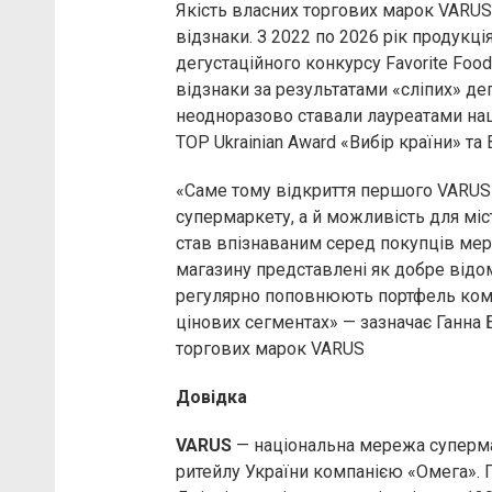
Якість власних торгових марок VARUS
відзнаки. З 2022 по 2026 рік продукц
дегустаційного конкурсу Favorite Food &
відзнаки за результатами «сліпих» дег
неодноразово ставали лауреатами наці
TOP Ukrainian Award «Вибір країни» та 
«Саме тому відкриття першого VARUS 
супермаркету, а й можливість для мі
став впізнаваним серед покупців мере
магазину представлені як добре відом
регулярно поповнюють портфель комп
цінових сегментах» — зазначає Ганна 
торгових марок VARUS
Довідка
VARUS
— національна мережа суперма
ритейлу України компанією «Омега». 