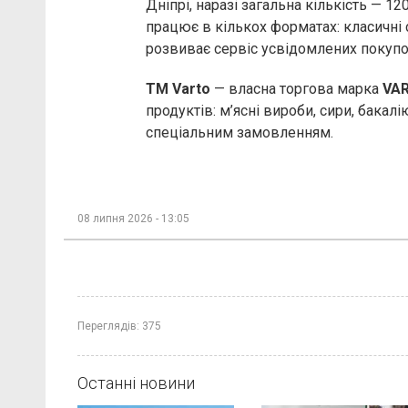
Дніпрі, наразі загальна кількість — 1
працює в кількох форматах: класичні 
розвиває сервіс усвідомлених покуп
ТМ Varto
— власна торгова марка
VA
продуктів: м’ясні вироби, сири, бакалі
спеціальним замовленням.
08 липня 2026 - 13:05
Переглядів:
375
Останні новини