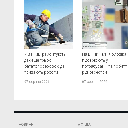
У Вінниці ремонтують
На Вінниччині чоловіка
дахи ще трьох
підозрюють у
багатоповерхівок: де
пограбуванні та побитті
тривають роботи
рідної сестри
07 серпня 2026
07 серпня 2026
НОВИНИ
АФІША