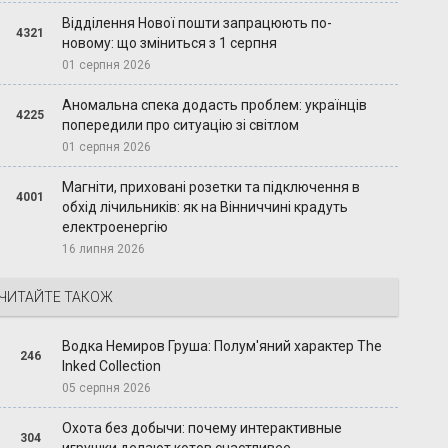
Відділення Нової пошти запрацюють по-
4321
новому: що зміниться з 1 серпня
01 серпня 2026
Аномальна спека додасть проблем: українців
4225
попередили про ситуацію зі світлом
01 серпня 2026
Магніти, приховані розетки та підключення в
4001
обхід лічильників: як на Вінниччині крадуть
електроенергію
16 липня 2026
ЧИТАЙТЕ ТАКОЖ
Водка Немиров Груша: Полум'яний характер The
246
Inked Collection
05 серпня 2026
Охота без добычи: почему интерактивные
304