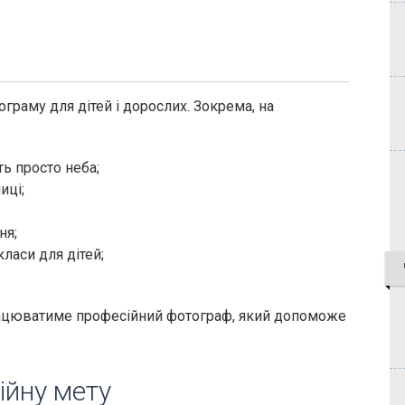
граму для дітей і дорослих. Зокрема, на
ть просто неба;
иці;
ня;
класи для дітей;
працюватиме професійний фотограф, який допоможе
ійну мету