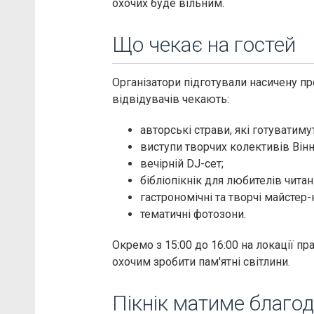
охочих буде вільним.
Що чекає на гостей
Організатори підготували насичену про
відвідувачів чекають:
авторські страви, які готуватиму
виступи творчих колективів Вінн
вечірній DJ-сет;
бібліопікнік для любителів читан
гастрономічні та творчі майстер-
тематичні фотозони.
Окремо з 15:00 до 16:00 на локації 
охочим зробити пам'ятні світлини.
Пікнік матиме благод