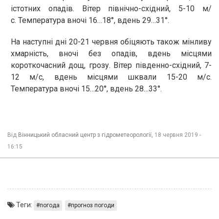
істотних опадів. Вітер північно-східний, 5-10 м/
с. Температура вночі 16…18°, вдень 29…31°.
На наступні дні 20-21 червня обіцяють також мінливу
хмарність, вночі без опадів, вдень місцями
короткочасний дощ, грозу. Вітер південно-східний, 7-
12 м/с, вдень місцями шквали 15-20 м/с.
Температура вночі 15…20°, вдень 28…33°.
Від
Вінницький обласний центр з гідрометеорології,
18 червня 2019 -
16:15
Теги:
погода
прогноз погоди