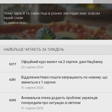
Чому одна й та сама піца в різних закладах має зовсім
інший смак
06 серпня 2026
НАЙБІЛЬШЕ ЧИТАЮТЬ ЗА ТИЖДЕНЬ
Офіційний курс валют на 2 серпня: дані Нацбанку
5377
02 серпня 2026
Відділення Нової пошти запрацюють по-новому: що
4281
зміниться з 1 серпня
01 серпня 2026
Аномальна спека додасть проблем: українців
4205
попередили про ситуацію зі світлом
01 серпня 2026