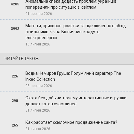
Аномальна спека додасть проблем: українців
4205
попередили про ситуацію зі світлом
01 серпня 2026
Магніти, приховані розетки та підключення в обхід
3992
лічильників: як на Вінниччині крадуть
електроенергію
16 липня 2026
ЧИТАЙТЕ ТАКОЖ
Водка Немиров Груша: Полум'яний характер The
226
Inked Collection
05 серпня 2026
Охота без добычи: почему интерактивные игрушки
298
делают котов счастливее
31 липня 2026
Как работает ссылочное продвижение сайта?
265
31 липня 2026