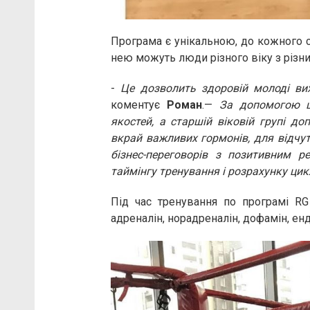
Програма є унікальною, до кожного с
нею можуть люди різного віку з різ
-
Це дозволить здоровій молоді ви
коментує
Роман
.—
За допомогою ц
якостей, а старшій віковій групі д
вкрай важливих гормонів, для відчут
бізнес-переговорів з позитивним 
таймінгу тренування і розрахунку цик
Під час тренування по програмі RG
адреналін, норадреналін, дофамін, ендо