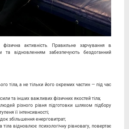
фізична активність. Правильне харчування в
м та відновленням забезпечують бездоганний
о тіла, а не тільки його окремих частин — під час
 сили та інших важливих фізичних якостей тіла;
людей різного рівня підготовки шляхом підбору
упеня її інтенсивності;
док збільшення енерговитрат;
а тіла відновлює психологічну рівновагу, повертає