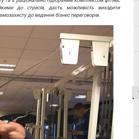
у та є раціонально підібраним комплексом фітнес
йкими до стресів, дасть можливість виходити
амозахисту до ведення бізнес переговорів.