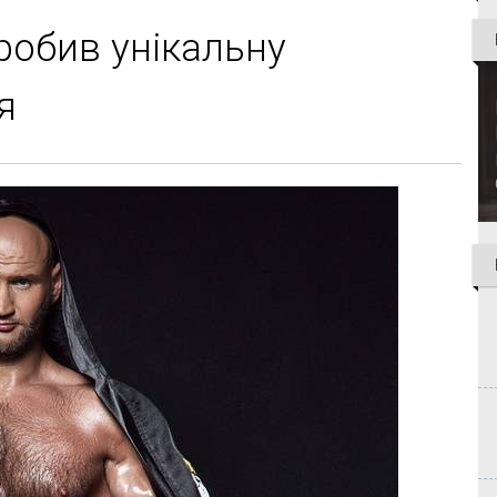
робив унікальну
я