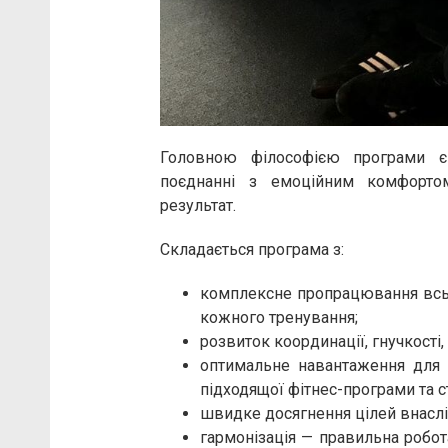
Головною філософією програми є 
поєднанні з емоційним комфорто
результат.
Складається програма з:
комплексне пропрацювання всьог
кожного тренування;
розвиток координації, гнучкості,
оптимальне навантаження для 
підходящої фітнес-програми та ст
швидке досягнення цілей внаслі
гармонізація — правильна робот