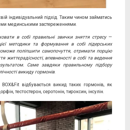
вій індивідуальний підхід. Таким чином займатись
ними мединськими застереженнями.
ховати в собі правильні звички зняття стресу
—
ієї методики та формування в собі лідерських
опоможе поліпшити самопочуття, отримати порцію
тя життєрадісності, впевненості в собі та ведення
результатом. Саме завдяки правильному підбору
лічності викиду гормонів
.
 BOX&Fit відбувається викид таких гормонів, як
рфін, тестостерон, серотонін, тироксин, інсулін.