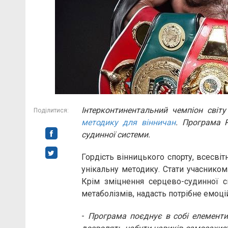
Інтерконтинентальний чемпіон світ
Поділитися:
методику для вінничан
. Програма R
судинної системи.
Гордість вінницького спорту, всесв
унікальну методику. Стати учаснико
Крім зміцнення серцево-судинної 
метаболізмів, надасть потрібне емоц
-
Програма поєднує в собі елементи