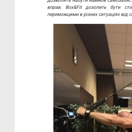
дозволять набути навиків самозахист
вправ. Box&Fit дозолить бути сті
переможцями в різних ситуаціях від с