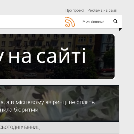
Про проект
Реклама на сайті
Моя Вінниця
а, а в місцевому звіринці не сплять
інила біоритми
СЬОГОДНІ У ВІННИЦІ