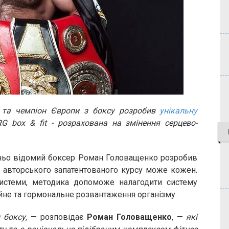
у та чемпіон Європи з боксу розробив
унікальну
G box & fit - розрахована на змінення серцево-
ітньо відомий боксер Роман Головащенко розробив
м авторського запатентованого курсу може кожен.
системи, методика допоможе налагодити систему
ійне та гормональне розвантаження організму.
 боксу,
— розповідає
Роман Головащенко
, —
які