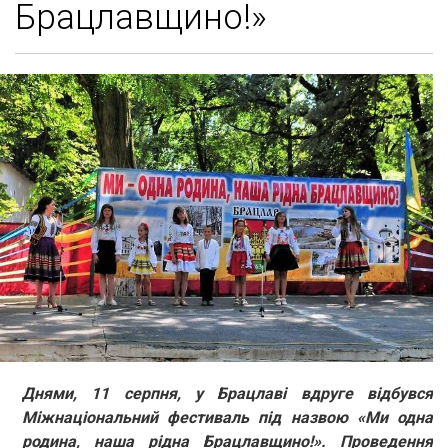
Брацлавщино!»
Днями, 11 серпня, у Брацлаві вдруге відбувся
Міжнаціональний фестиваль під назвою «Ми одна
родина, наша рідна Брацлавщино!». Проведення