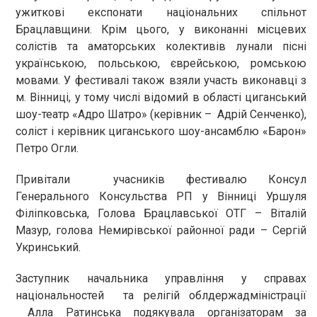
ужиткові експонати національних спільнот
Брацлавщини. Крім цього, у виконанні місцевих
солістів та аматорських колективів лунали пісні
українською, польською, єврейською, ромською
мовами. У фестивалі також взяли участь виконавці з
м. Вінниці, у тому числі відомий в області циганський
шоу-театр «Адро Шатро» (керівник – Адрій Сенченко),
соліст і керівник циганського шоу-ансамблю «Барон»
Петро Огли.
Привітали учасників фестивалю Консул
Генерального Консульства РП у Вінниці Уршуля
Філіпковська, Голова Брацлавської ОТГ – Віталій
Мазур, голова Немирівської районної ради – Сергій
Укринський.
Заступник начальника управління у справах
національностей та релігій облдержадміністрації
Алла Ратинська подякувала організаторам за