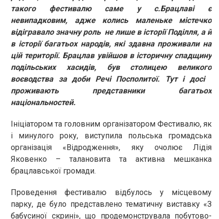
такого фестивалю саме у с.Брацлаві є
невипадковим, адже колись маленьке містечко
відігравало значну роль не лише в історії Поділля, а й
в історії багатьох народів, які здавна проживали на
цій території. Брацлав увійшов в історичну спадщину
подільських хасидів, був столицею великого
воєводства за доби Речі Посполитої. Тут і досі
проживають представники багатьох
національностей.
Ініціатором та головним організатором Фестивалю, як
і минулого року, виступила польська громадська
організація «Відродження», яку очолює Лідія
Яковенко – талановита та активна мешканка
брацлавської громади.
Проведення фестивалю відбулось у місцевому
парку, де було представлено тематичну виставку «З
бабусиної скрині», що продемонструвала побутово-