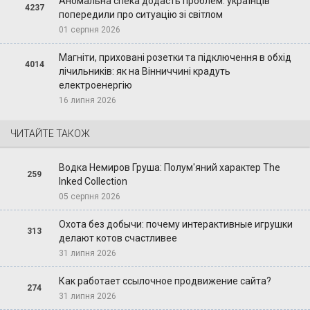
Аномальна спека додасть проблем: українців
4237
попередили про ситуацію зі світлом
01 серпня 2026
Магніти, приховані розетки та підключення в обхід
4014
лічильників: як на Вінниччині крадуть
електроенергію
16 липня 2026
ЧИТАЙТЕ ТАКОЖ
Водка Немиров Груша: Полум'яний характер The
259
Inked Collection
05 серпня 2026
Охота без добычи: почему интерактивные игрушки
313
делают котов счастливее
31 липня 2026
Как работает ссылочное продвижение сайта?
274
31 липня 2026