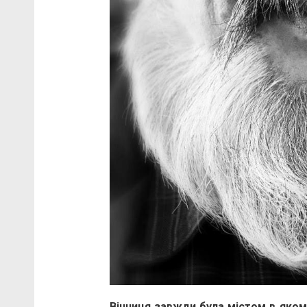
Вінниця завжди була містом в яком