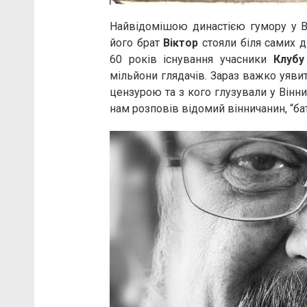
Найвідомішою династією гумору у В
його брат
Віктор
стояли біля самих 
60 років існування учасники
Клубу
мільйони глядачів. Зараз важко уявит
цензурою та з кого глузували у Вінни
нам розповів відомий вінничанин, “б