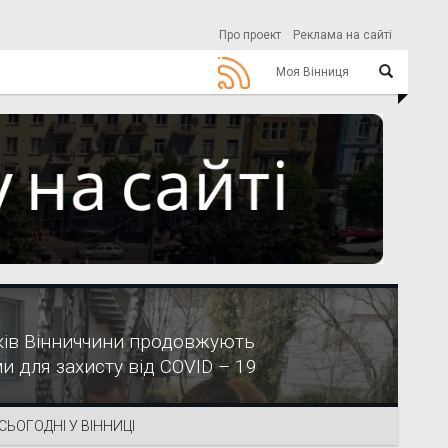
Про проект
Реклама на сайті
Моя Вінниця
иків Вінниччини продовжують
и для захисту від COVID – 19
СЬОГОДНІ У ВІННИЦІ