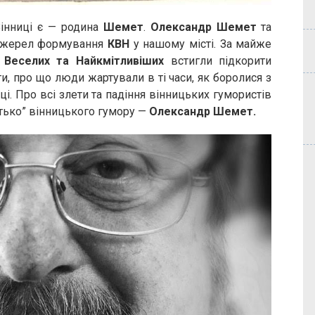
інниці є — родина
Шемет
.
Олександр Шемет
та
джерел формування
КВН
у нашому місті. За майже
 Веселих та Найкмітливіших
встигли підкорити
и, про що люди жартували в ті часи, як боролися з
ці. Про всі злети та падіння вінницьких гумористів
атько” вінницького гумору —
Олександр Шемет.