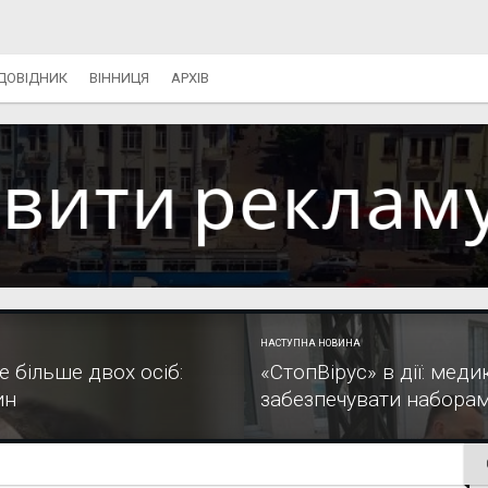
ДОВІДНИК
ВІННИЦЯ
АРХІВ
НАСТУПНА НОВИНА
е більше двох осіб:
«СтопВірус» в дії: мед
ин
забезпечувати наборам