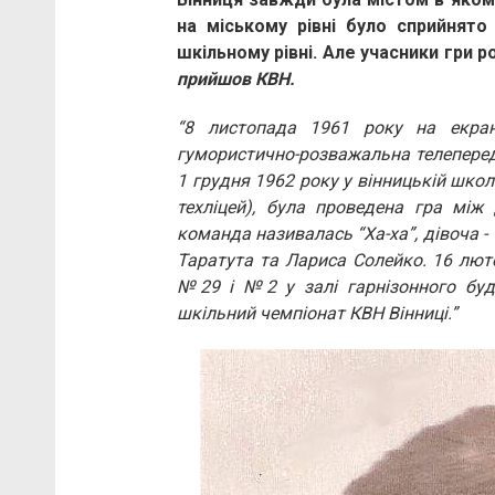
на міському рівні було сприйнят
шкільному рівні. Але учасники гри р
прийшов КВН.
“8 листопада 1961 року на екра
гумористично-розважальна телеперед
1 грудня 1962 року у вінницькій школ
техліцей), була проведена гра між
команда називалась “Ха-ха”, дівоча -
Таратута та Лариса Солейко. 16 лю
№29 і №2 у залі гарнізонного буд
шкільний чемпіонат КВН Вінниці.”