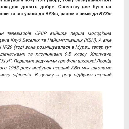
о владою досить добре. Спочатку все було на
осли та вступали до ВУЗів, разом з ними
до ВУЗів
ни телевізорів СРСР вийшла перша молодіжна
ача Клуб Веселих та Найкмітливіших (КВН). А вже
і №29 (тоді вона розміщувалася в Мурах, тепер тут
 дівчатками та хлопчиками 9-В класу. Хлопчача
 “Хі-хі”. Першими ведучими гри були школярі Леонід
того 1963 року відбувся перший КВН між школами
инку офіцерів. В цьому ж році відбувся перший