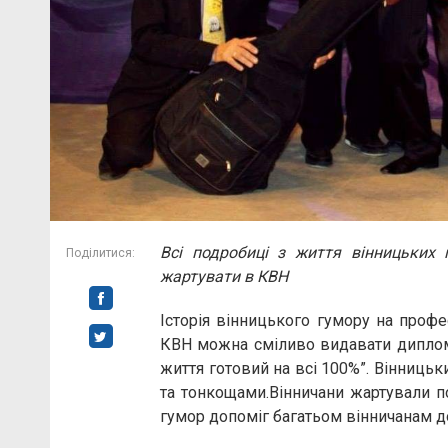
Всі подробиці з життя вінницьких 
Поділитися:
жартувати в КВН
Історія вінницького гумору на профе
КВН можна сміливо видавати диплом
життя готовий на всі 100%”. Вінниць
та тонкощами.Вінничани жартували по
гумор допоміг багатьом вінничанам до