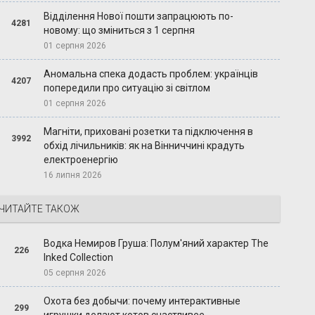
Відділення Нової пошти запрацюють по-
4281
новому: що зміниться з 1 серпня
01 серпня 2026
Аномальна спека додасть проблем: українців
4207
попередили про ситуацію зі світлом
01 серпня 2026
Магніти, приховані розетки та підключення в
3992
обхід лічильників: як на Вінниччині крадуть
електроенергію
16 липня 2026
ЧИТАЙТЕ ТАКОЖ
Водка Немиров Груша: Полум'яний характер The
226
Inked Collection
05 серпня 2026
Охота без добычи: почему интерактивные
299