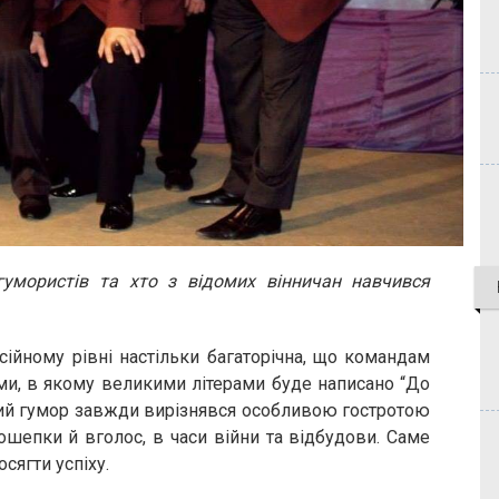
гумористів та хто з відомих вінничан навчився
сійному рівні настільки багаторічна, що командам
и, в якому великими літерами буде написано “До
кий гумор завжди вирізнявся особливою гостротою
шепки й вголос, в часи війни та відбудови. Саме
сягти успіху.