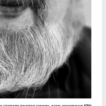
у цінували почуття гумору, тому заснування КВН