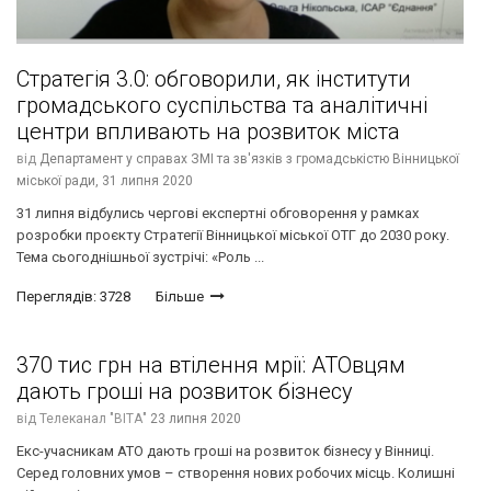
Стратегія 3.0: обговорили, як інститути
громадського суспільства та аналітичні
центри впливають на розвиток міста
від
Департамент у справах ЗМІ та зв'язків з громадськістю Вінницької
міської ради,
31 липня 2020
31 липня відбулись чергові експертні обговорення у рамках
розробки проєкту Стратегії Вінницької міської ОТГ до 2030 року.
Тема сьогоднішньої зустрічі: «Роль ...
Переглядів: 3728
Більше
370 тис грн на втілення мрії: АТОвцям
дають гроші на розвиток бізнесу
від
Телеканал "ВІТА"
23 липня 2020
Екс-учасникам АТО дають гроші на розвиток бізнесу у Вінниці.
Серед головних умов – створення нових робочих місць. Колишні