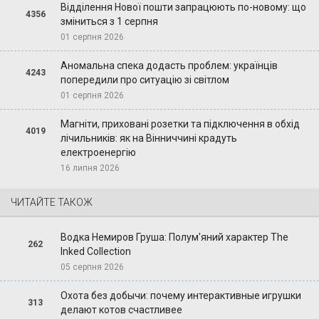
Відділення Нової пошти запрацюють по-новому: що
4356
зміниться з 1 серпня
01 серпня 2026
Аномальна спека додасть проблем: українців
4243
попередили про ситуацію зі світлом
01 серпня 2026
Магніти, приховані розетки та підключення в обхід
4019
лічильників: як на Вінниччині крадуть
електроенергію
16 липня 2026
ЧИТАЙТЕ ТАКОЖ
Водка Немиров Груша: Полум'яний характер The
262
Inked Collection
05 серпня 2026
Охота без добычи: почему интерактивные игрушки
313
делают котов счастливее