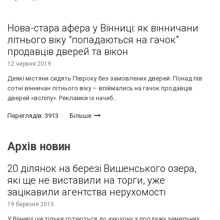
Нова-стара афера у Вінниці: як вінничани
літнього віку "попадаються на гачок"
продавців дверей та вікон
12 червня 2019
Деякі містяни сидять Півроку без замовлених дверей. Понад пів
сотні вінничан літнього віку – впіймались на гачок продавців
дверей «всліпу». Рекламки із начеб...
Переглядів: 3913
Більше
Архів новин
20 ділянок на березі Вишенського озера,
які ще не виставили на торги, уже
зацікавили агентства нерухомості
19 березня 2015
У Вінниці ще тільки готуються до аукціону з продажу земельних