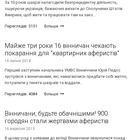
За 10 років шахраї налагодили безпрецедентну діяльність,
ошукуючи українців, бажаючих виїхати до Сполучених Штатів
Америки, щоб жити та працювати там на зако...
Переглядів: 5151
Більше
Майже три роки 16 вінничан чекають
покарання для "квартирних аферистів"
16 липня 2014
Перший заступник начальника УМВС Вінниччини Юрій Педос
зустрівся з вінничанами, які, намагаючись придбати собі житло,
потрапили у тенета шахраїв та віддали...
Переглядів: 4084
Більше
Вінничани, будьте обачнішими! 900
городян стали жертвами аферистів
16 вересня 2013
В цьому році з заявами до міліції Вінниччини звернулися понад