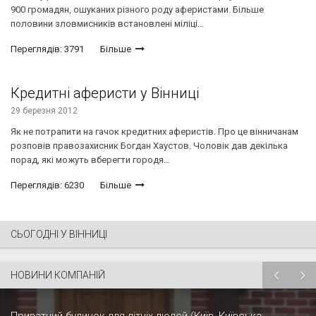
900 громадян, ошуканих різного роду аферистами. Більше
половини зловмисників встановлені міліці...
Переглядів: 3791
Більше
Кредитні аферисти у Вінниці
29 березня 2012
Як не потрапити на гачок кредитних аферистів. Про це вінничанам
розповів правозахисник Богдан Хаустов. Чоловік дав декілька
порад, які можуть вберегти городя...
Переглядів: 6230
Більше
СЬОГОДНІ У ВІННИЦІ
НОВИНИ КОМПАНІЙ
Приватний будинок для літніх людей (Київ, Київська