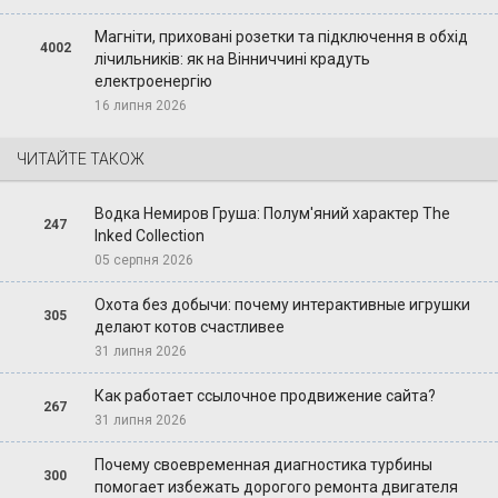
Магніти, приховані розетки та підключення в обхід
4002
лічильників: як на Вінниччині крадуть
електроенергію
16 липня 2026
ЧИТАЙТЕ ТАКОЖ
Водка Немиров Груша: Полум'яний характер The
247
Inked Collection
05 серпня 2026
Охота без добычи: почему интерактивные игрушки
305
делают котов счастливее
31 липня 2026
Как работает ссылочное продвижение сайта?
267
31 липня 2026
Почему своевременная диагностика турбины
300
помогает избежать дорогого ремонта двигателя