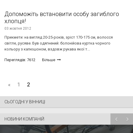
Допоможіть встановити особу загиблого
хлопця!
03 жовтня 2012
Прикмети: на вигляд 20-25-років, зріст 170-175 см, волосся
світле, русяве. Був одягнений: болонійова куртка чорного
кольору з капюшоном, вздовж рукава якої т...
Переглядів: 7612
Більше
«
1
2
СЬОГОДНІ У ВІННИЦІ
НОВИНИ КОМПАНІЙ