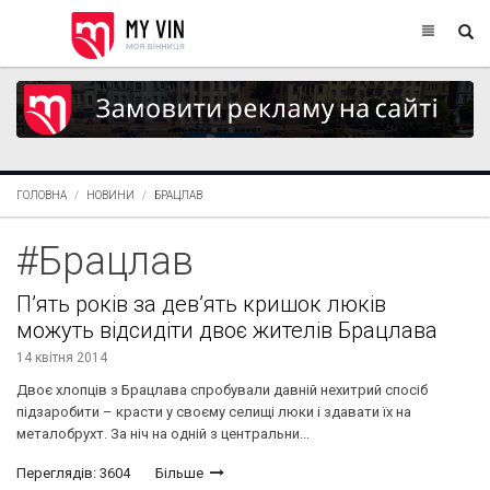
ГОЛОВНА
НОВИНИ
БРАЦЛАВ
#Брацлав
П’ять років за дев’ять кришок люків
можуть відсидіти двоє жителів Брацлава
14 квітня 2014
Двоє хлопців з Брацлава спробували давній нехитрий спосіб
підзаробити – красти у своєму селищі люки і здавати їх на
металобрухт. За ніч на одній з центральни...
Переглядів: 3604
Більше