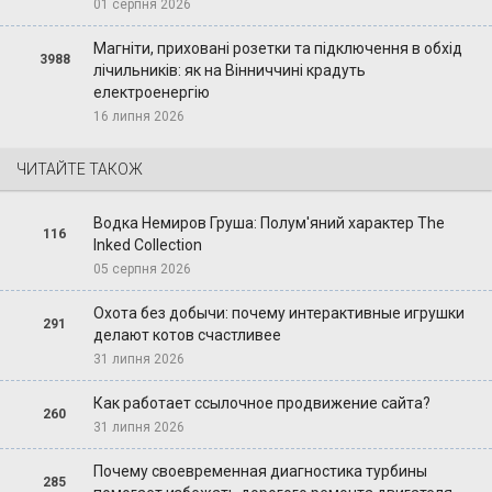
01 серпня 2026
Магніти, приховані розетки та підключення в обхід
3988
лічильників: як на Вінниччині крадуть
електроенергію
16 липня 2026
ЧИТАЙТЕ ТАКОЖ
Водка Немиров Груша: Полум'яний характер The
116
Inked Collection
05 серпня 2026
Охота без добычи: почему интерактивные игрушки
291
делают котов счастливее
31 липня 2026
Как работает ссылочное продвижение сайта?
260
31 липня 2026
Почему своевременная диагностика турбины
285