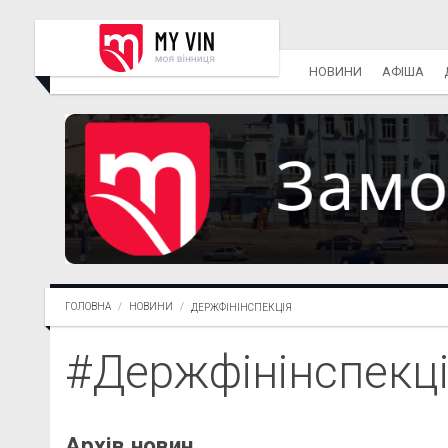
НОВИНИ
АФІША
ГОЛОВНА
НОВИНИ
ДЕРЖФІНІНСПЕКЦІЯ
#Держфінінспекц
Архів новин