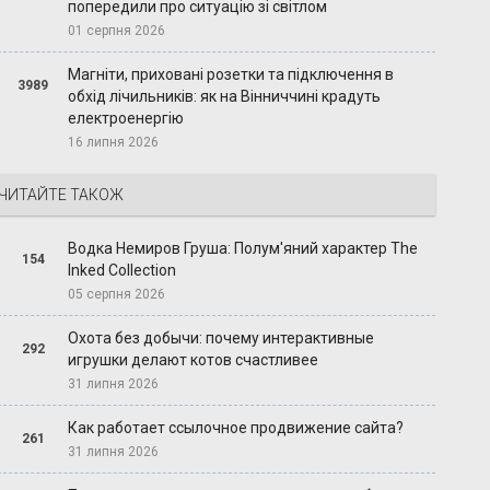
попередили про ситуацію зі світлом
01 серпня 2026
Магніти, приховані розетки та підключення в
3989
обхід лічильників: як на Вінниччині крадуть
електроенергію
16 липня 2026
ЧИТАЙТЕ ТАКОЖ
Водка Немиров Груша: Полум'яний характер The
154
Inked Collection
05 серпня 2026
Охота без добычи: почему интерактивные
292
игрушки делают котов счастливее
31 липня 2026
Как работает ссылочное продвижение сайта?
261
31 липня 2026