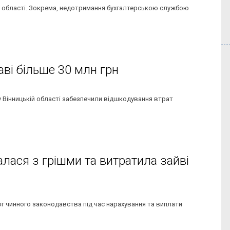
ій області. Зокрема, недотримання бухгалтерською службою
ві більше 30 млн грн
у Вінницькій області забезпечили відшкодування втрат
лася з грішми та витратила зайві
 чинного законодавства під час нарахування та виплати