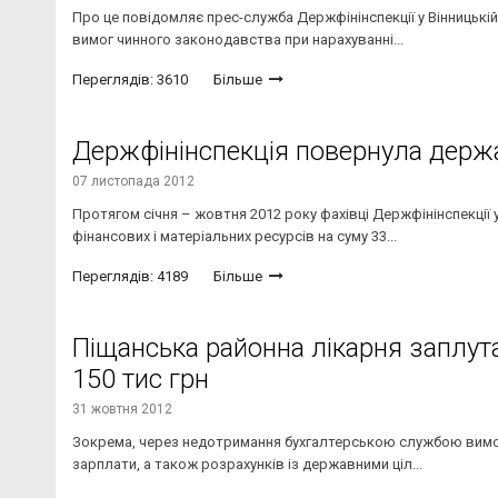
Про це повідомляє прес-служба Держфінінспекції у Вінницьк
вимог чинного законодавства при нарахуванні...
Переглядів: 3610
Більше
Держфінінспекція повернула держа
07 листопада 2012
Протягом січня – жовтня 2012 року фахівці Держфінінспекції 
фінансових і матеріальних ресурсів на суму 33...
Переглядів: 4189
Більше
Піщанська районна лікарня заплута
150 тис грн
31 жовтня 2012
Зокрема, через недотримання бухгалтерською службою вимог
зарплати, а також розрахунків із державними ціл...