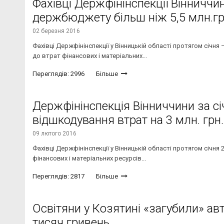
Фахівці Держфінінспекції Вінничч
держбюджету більш ніж 5,5 млн.гр
02 березня 2016
Фахівці Держфінінспекції у Вінницькій області протягом січн
до втрат фінансових і матеріальних...
Переглядів: 2996
Більше
Держфінінспекція Вінниччини за с
відшкодування втрат на 3 млн. грн.
09 лютого 2016
Фахівці Держфінінспекції у Вінницькій області протягом січн
фінансових і матеріальних ресурсів...
Переглядів: 2817
Більше
Освітяни у Козятині «загубили» ав
тисяч гривень