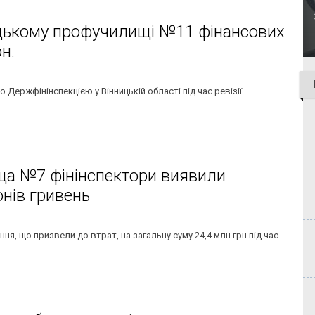
ицькому профучилищі №11 фінансових
н.
ержфінінспекцією у Вінницькій області під час ревізії
ища №7 фінінспектори виявили
онів гривень
ння, що призвели до втрат, на загальну суму 24,4 млн грн під час