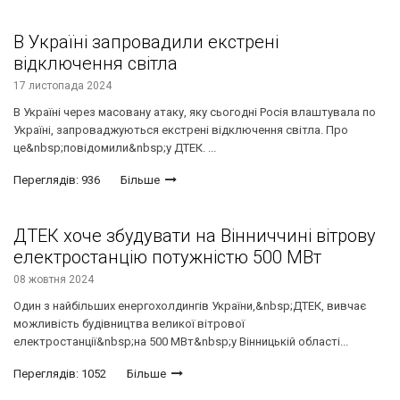
В Україні запровадили екстрені
відключення світла
17 листопада 2024
В Україні через масовану атаку, яку сьогодні Росія влаштувала по
Україні, запроваджуються екстрені відключення світла. Про
це&nbsp;повідомили&nbsp;у ДТЕК. ...
Переглядів: 936
Більше
ДТЕК хоче збудувати на Вінниччині вітрову
електростанцію потужністю 500 МВт
08 жовтня 2024
Один з найбільших енергохолдингів України,&nbsp;ДТЕК, вивчає
можливість будівництва великої вітрової
електростанції&nbsp;на 500 МВт&nbsp;у Вінницькій області...
Переглядів: 1052
Більше