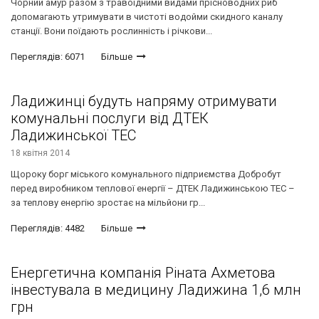
Чорний амур разом з травоїдними видами прісноводних риб
допомагають утримувати в чистоті водойми скидного каналу
станції. Вони поїдають рослинність і річкови...
Переглядів: 6071
Більше
Ладижинці будуть напряму отримувати
комунальні послуги від ДТЕК
Ладижинської ТЕС
18 квітня 2014
Щороку борг міського комунального підприємства Добробут
перед виробником теплової енергії – ДТЕК Ладижинською ТЕС –
за теплову енергію зростає на мільйони гр...
Переглядів: 4482
Більше
Енергетична компанія Ріната Ахметова
інвестувала в медицину Ладижина 1,6 млн
грн