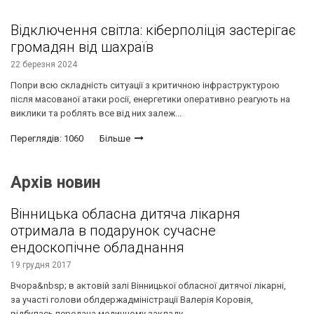
Відключення світла: кіберполіція застерігає
громадян від шахраїв
22 березня 2024
Попри всю складність ситуації з критичною інфраструктурою
після масованої атаки росії, енергетики оперативно реагують на
виклики та роблять все від них залеж...
Переглядів: 1060
Більше
Архів новин
Вінницька обласна дитяча лікарня
отримала в подарунок сучасне
ендоскопічне обладнання
19 грудня 2017
Вчора&nbsp; в актовій залі Вінницької обласної дитячої лікарні,
за участі голови облдержадміністрації Валерія Коровія,
відбулась передача медичному закладу ...