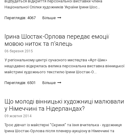
відбудеться відкриття персональної виставки члена
Національної Спілки художників України Ірини Шос...
Переглядів: 4067
Більше
Ірина Шостак-Орлова передає емоції
мовою ниток та п’ялець
06 березня 2015
У регіональному центрі сучасного мистецтва «Арт-Шик»
нещодавно відкрилась велика персональна виставка вінницької
майстрині художнього текстилю Ірини Шостак-О...
Переглядів: 6501
Більше
Що молоді вінницькі художниці малювали
у Німеччині та Нідерландах?
09 жовтня 2014
Троє дівчат із майстерні "Скриня" та їхня вчителька - художниця
Ірина Шостак-Орлова після пленеру-аукціону в Німеччині та