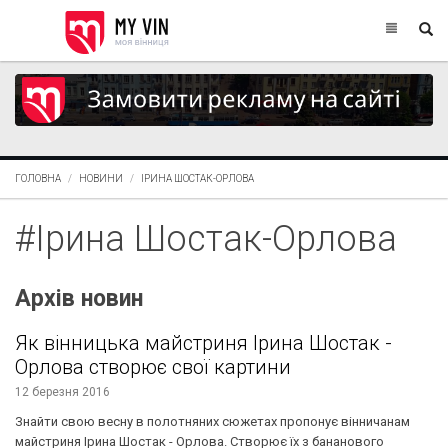
ГОЛОВНА
НОВИНИ
ІРИНА ШОСТАК-ОРЛОВА
#Ірина Шостак-Орлова
Архів новин
Як вінницька майстриня Ірина Шостак -
Орлова створює свої картини
12 березня 2016
Знайти свою весну в полотняних сюжетах пропонує вінничанам
майстриня Ірина Шостак - Орлова. Створює їх з бананового