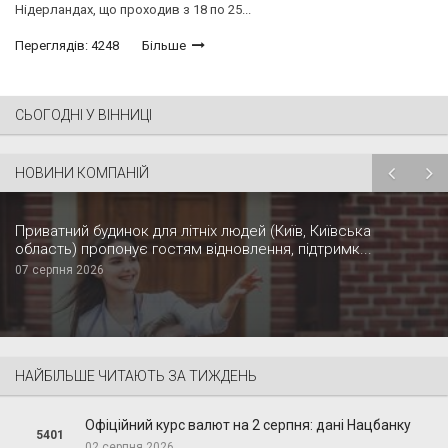
Нідерландах, що проходив з 18 по 25...
Переглядів: 4248
Більше
СЬОГОДНІ У ВІННИЦІ
НОВИНИ КОМПАНІЙ
Приватний будинок для літніх людей (Київ, Київська
область) пропонує гостям відновлення, підтримк...
07 серпня 2026
НАЙБІЛЬШЕ ЧИТАЮТЬ ЗА ТИЖДЕНЬ
Офіційний курс валют на 2 серпня: дані Нацбанку
5401
02 серпня 2026