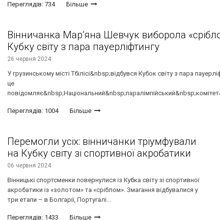
Переглядів: 734
Більше
Вінничанка Марʼяна Шевчук виборола «срібло
Кубку світу з пара пауерліфтингу
26 червня 2024
У грузинському місті Тбілісі&nbsp;відбувся Кубок світу з пара пауерлі
це
повідомляє&nbsp;Національний&nbsp;паралімпійський&nbsp;комітет&n
Переглядів: 1004
Більше
Перемогли усіх: вінничанки тріумфували
на Кубку світу зі спортивної акробатики
06 червня 2024
Вінницькі спортсменки повернулися із Кубка світу зі спортивної
акробатики із «золотом» та «сріблом». Змагання відбувалися у
три етапи – в Болгарії, Португалі...
Переглядів: 1433
Більше