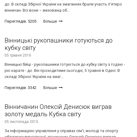
до. В складі Збірної України на змаганнях брали участь п’ятеро
вінничан. Всі вони – вихованці об...
Переглядів: 5205
Більше
Вінницькі рукопашники готуються до
кубку світу
05 травня 2016
Вінницькі бійці - рукопашники готуються до кубку світу з годзю -
рю карате - до. Він проходитиме сьогодні, 5 травня в Одесі. В
складі Збірної України на змаг...
Переглядів: 3342
Більше
Вінничанин Олексій Денисюк виграв
золоту медаль Кубка світу
05 листопада 2015
За інформацією управління у справах сім’ї, молоді та спорту
облдержадміністрації, вінничанин Олексій Денисюк виграв