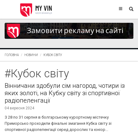
ГОЛОВНА
НОВИНИ
КУБОК СВІТУ
#Кубок світу
Вінничани здобули сім нагород, чотири із
яких золоті, на Кубку світу зі спортивної
радіопеленгації
04 вересня 2024
З 28 по 31 серпня в болгарському курортному містечку
Приморсько проходили фінальні змагання Кубка світу зі
спортивної радіопеленгації серед дорослих та юніор...