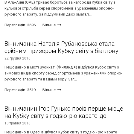
В Аль-Айні (ОАЕ) триває боротьба за нагороди Кубка світу з
кульової стрільби серед спортсменів з ураженням опорно-
рухового апарату. За підсумками двох змагал...
Переглядів: 3696
Більше
Вінничанка Наталія Рубановська стала
срібним призером Кубку світу з біатлону
22 грудня 2016
Нещодавно в місті Вуоккаті (Фінляндія) відбувся Кубок світу з
зимових видів спорту серед спортсменів з ураженнями опорно-
рухового апарату та вадами зору. Заг...
Переглядів: 3519
Більше
Вінничанин Ігор Гунько посів перше місце
на Кубку світу з годзю-рю карате-до
10 травня 2016
Нещодавно в Одесі відбувся Кубок світу з годзю - рю карате –