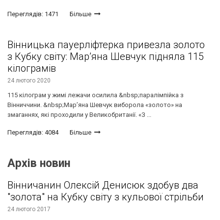
Переглядів: 1471
Більше
Вінницька пауерліфтерка привезла золото
з Кубку світу: Мар’яна Шевчук підняла 115
кілограмів
24 лютого 2020
115 кілограм у жимі лежачи осилила &nbsp;паралімпійка з
Вінниччини. &nbsp;Мар’яна Шевчук виборола «золото» на
змаганнях, які проходили у Великобританії. «З ...
Переглядів: 4084
Більше
Архів новин
Вінничанин Олексій Денисюк здобув два
"золота" на Кубку світу з кульової стрільби
24 лютого 2017