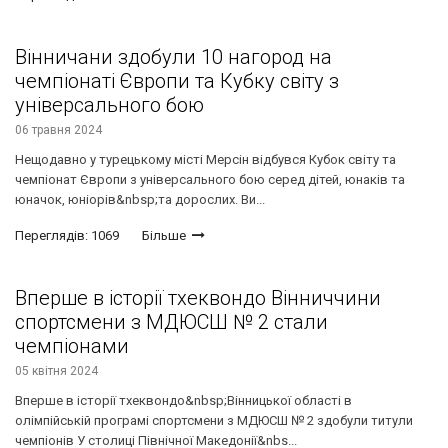
Вінничани здобули 10 нагород на
чемпіонаті Європи та Кубку світу з
універсального бою
06 травня 2024
Нещодавно у турецькому місті Мерсін відбувся Кубок світу та
чемпіонат Європи з універсального бою серед дітей, юнаків та
юначок, юніорів&nbsp;та дорослих. Ви...
Переглядів: 1069
Більше
Вперше в історії тхеквондо Вінниччини
спортсмени з МДЮСШ № 2 стали
чемпіонами
05 квітня 2024
Вперше в історії тхеквондо&nbsp;Вінницької області в
олімпійській програмі спортсмени з МДЮСШ № 2 здобули титули
чемпіонів У столиці Північної Македонії&nbs...