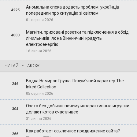
Аномальна спека додасть проблем: українців
4225
попередили про ситуацію зі світлом
01 серпня 2026
Магніти, приховані розетки та підключення в обхід
4000
лічильників: як на Вінниччині крадуть
електроенергію
16 липня 2026
ЧИТАЙТЕ ТАКОЖ
Водка Немиров Груша: Полум'яний характер The
246
Inked Collection
05 серпня 2026
Охота без добычи: почему интерактивные игрушки
304
делают котов счастливее
31 липня 2026
Как работает ссылочное продвижение сайта?
266