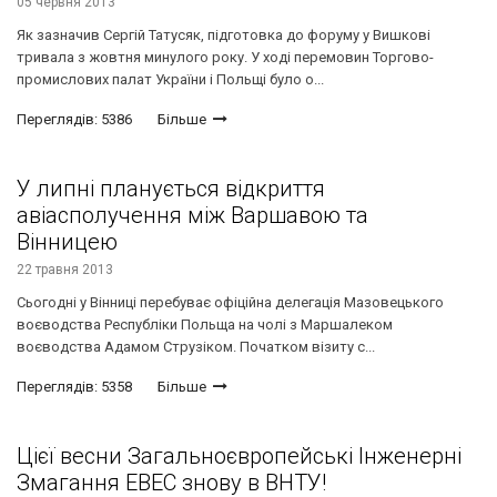
05 червня 2013
Як зазначив Сергій Татусяк, підготовка до форуму у Вишкові
тривала з жовтня минулого року. У ході перемовин Торгово-
промислових палат України і Польщі було о...
Переглядів: 5386
Більше
У липні планується відкриття
авіасполучення між Варшавою та
Вінницею
22 травня 2013
Сьогодні у Вінниці перебуває офіційна делегація Мазовецького
воєводства Республіки Польща на чолі з Маршалеком
воєводства Адамом Струзіком. Початком візиту с...
Переглядів: 5358
Більше
Цієї весни Загальноєвропейські Інженерні
Змагання EBEC знову в ВНТУ!