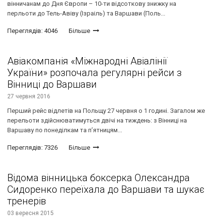
вінничанам до Дня Європи – 10-ти відсоткову знижку на
перльоти до Тель-Авіву (Ізраіль) та Варшави (Поль...
Переглядів: 4046
Більше
Авіакомпанія «Міжнародні Авіалінії
України» розпочала регулярні рейси з
Вінниці до Варшави
27 червня 2016
Перший рейс відлетів на Польщу 27 червня о 1 годині. Загалом же
перельоти здійснюватимуться двічі на тиждень: з Вінниці на
Варшаву по понеділкам та п’ятницям...
Переглядів: 7326
Більше
Відома вінницька боксерка Олександра
Сидоренко переїхала до Варшави та шукає
тренерів
03 вересня 2015