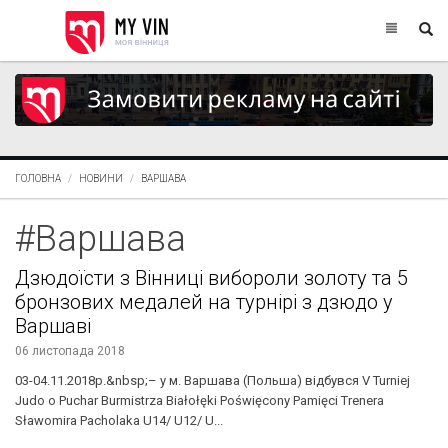
ГОЛОВНА
НОВИНИ
ВАРШАВА
#Варшава
Дзюдоїсти з Вінниці вибороли золоту та 5
бронзових медалей на турнірі з дзюдо у
Варшаві
06 листопада 2018
03-04.11.2018p.&nbsp;– у м. Варшава (Польша) відбувся V Turniej
Judo o Puchar Burmistrza Białołęki Poświęcony Pamięci Trenera
Sławomira Pacholaka U14/ U12/ U...