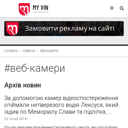
ГОЛОВНА
НОВИНИ
ВЕБ-КАМЕРИ
#веб-камери
Архів новин
За допомогою камер відеоспостереження
спіймали нетверезого водія Лексуса, який
їздив по Меморіалу Слави та підлітка, ...
22 січня 2018
Під час вихідних працівники Ситуаційного центру, які цілодобово