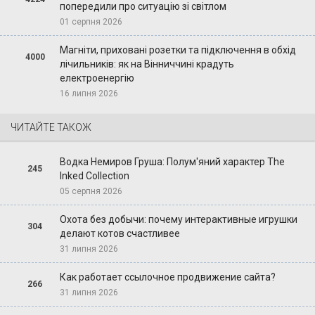
попередили про ситуацію зі світлом
01 серпня 2026
Магніти, приховані розетки та підключення в обхід
4000
лічильників: як на Вінниччині крадуть
електроенергію
16 липня 2026
ЧИТАЙТЕ ТАКОЖ
Водка Немиров Груша: Полум'яний характер The
245
Inked Collection
05 серпня 2026
Охота без добычи: почему интерактивные игрушки
304
делают котов счастливее
31 липня 2026
Как работает ссылочное продвижение сайта?
266
31 липня 2026