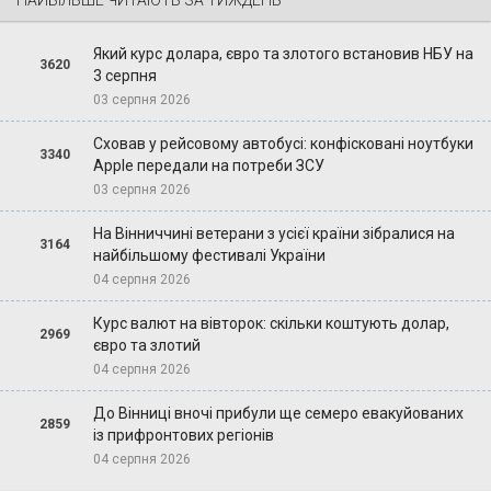
Який курс долара, євро та злотого встановив НБУ на
3620
3 серпня
03 серпня 2026
Сховав у рейсовому автобусі: конфісковані ноутбуки
3340
Apple передали на потреби ЗСУ
03 серпня 2026
На Вінниччині ветерани з усієї країни зібралися на
3164
найбільшому фестивалі України
04 серпня 2026
Курс валют на вівторок: скільки коштують долар,
2969
євро та злотий
04 серпня 2026
До Вінниці вночі прибули ще семеро евакуйованих
2859
із прифронтових регіонів
04 серпня 2026