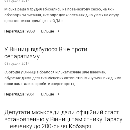
09 грудня 2014
Міська рада 9 грудня збирались на позачергову сесію, на якій
обговорили питання, яке впродовж останніх днів у всіх на слуху –
це захоплення приміщення ОДА з ...
Переглядів: 9858
Більше
У Вінниці відбулося Віче проти
сепаратизму
08 грудня 2014
Сьогодні у Вінниці зібралося кількатисячне Віче вінничан,
обурених діями десятка місцевих активістів. Минулими вихідними
вони намагалися зробити «переворот»,...
Переглядів: 9061
Більше
Депутати міськради дали офіційний старт
встановленню у Вінниці пам’ятнику Тарасу
Шевченку до 200-річчя Кобзаря