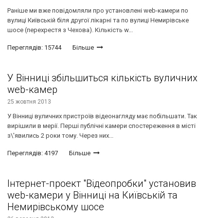
Раніше ми вже повідомляли про установлені web-камери по
вулиці Київській біля другої лікарні та по вулиці Немирівське
шосе (перехрестя з Чехова). Кількість w...
Переглядів: 15744
Більше
У Вінниці збільшиться кількість вуличних
web-камер
25 жовтня 2013
У Вінниці вуличних пристроїв відеонагляду має побільшати. Так
вирішили в мерії. Перші публічні камери спостереження в місті
з\'явились 2 роки тому. Через них...
Переглядів: 4197
Більше
Інтернет-проект "Відеопробки" установив
web-камери у Вінниці на Київській та
Немирівському шосе