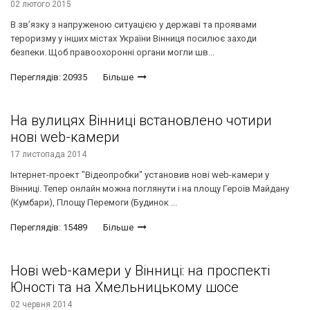
02 лютого 2015
В зв’​​язку з напруженою ситуацією у державі та проявами
тероризму у інших містах України Вінн​​иця посилює заходи
безпеки. Щоб правоохоронні органи могли шв...
Переглядів: 20935
Більше
На вулицях Вінниці встановлено чотири
нові web-камери
17 листопада 2014
Інтернет-проект "Відеопробки" установив нові web-камери у
Вінниці. Тепер онлайн можна поглянути і на площу Героїв Майдану
(Кумбари), Площу Перемоги (Будинок ...
Переглядів: 15489
Більше
Нові web-камери у Вінниці: на проспекті
Юності та на Хмельницькому шосе
02 червня 2014