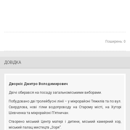
Поширень:
0
ДОВІДКА
Дворкіс Дмитро Володимирович
Двічі обирався на посаду загальноміськими виборами.
Побудовано дві тролейбусні лінії – у мікрорайоні Тяжилів та по вул.
Свердлова, нові гілки водопроводу на Старому місті, на Хуторі
Шевченка та мікрорайоні П’ятничан.
Створено міський Центр матері і дитини, міський камерний хор,
міський палац мистецтв „Зоря”.