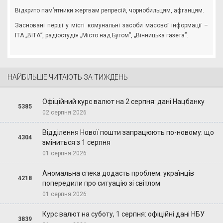
Відкрито пам’ятники жертвам репресій, чорнобильцям, афганцям.
Засновані перші у місті комунальні засоби масової інформації –
ІТА „ВІТА”, радіостудія „Місто над Бугом”, „Вінницька газета”.
НАЙБІЛЬШЕ ЧИТАЮТЬ ЗА ТИЖДЕНЬ
Офіційний курс валют на 2 серпня: дані Нацбанку
5385
02 серпня 2026
Відділення Нової пошти запрацюють по-новому: що
4304
зміниться з 1 серпня
01 серпня 2026
Аномальна спека додасть проблем: українців
4218
попередили про ситуацію зі світлом
01 серпня 2026
Курс валют на суботу, 1 серпня: офіційні дані НБУ
3839