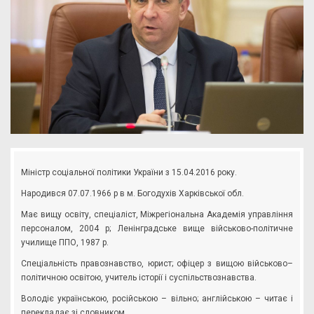
Міністр соціальної політики України з 15.04.2016 року.
Народився 07.07.1966 р в м. Богодухів Харківської обл.
Має вищу освіту, спеціаліст, Міжрегіональна Академія управління
персоналом, 2004 р; Ленінградське вище військово-політичне
училище ППО, 1987 р.
Спеціальність правознавство, юрист; офіцер з вищою військово–
політичною освітою, учитель історії і суспільствознавства.
Володіє українською, російською – вільно; англійською – читає і
перекладає зі словником.