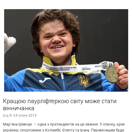
Кращою паурліфтеркою світу може стати
вінничанка
від
ІК
04 січня 2019
Мар’яна Шевчук – одна з претендентів на це звання. У списку, крім
українки, спортсмени з Колумбії, Єгипту та Ірану. Переможцем буде