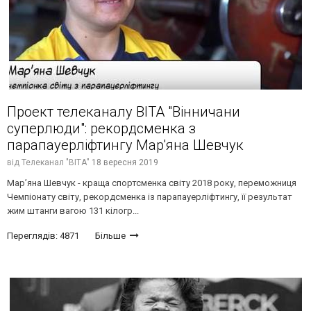
Проект телеканалу ВІТА "Вінничани
суперлюди": рекордсменка з
парапауерліфтингу Мар'яна Шевчук
від
Телеканал "ВІТА"
18 вересня 2019
Мар’яна Шевчук - краща спортсменка світу 2018 року, переможниця
Чемпіонату світу, рекордсменка із парапауерліфтингу, її результат
жим штанги вагою 131 кілогр...
Переглядів: 4871
Більше