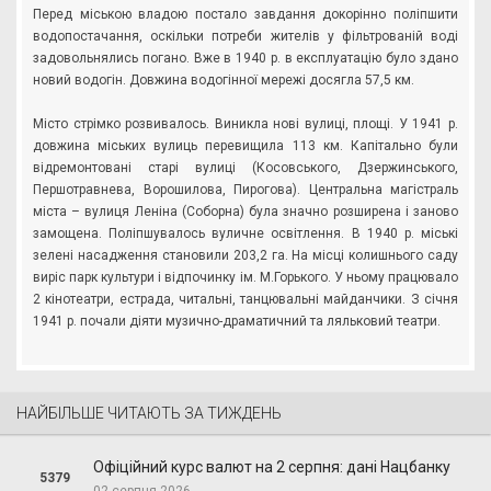
Перед міською владою постало завдання докорінно поліпшити
водопостачання, оскільки потреби жителів у фільтрованій воді
задовольнялись погано. Вже в 1940 р. в експлуатацію було здано
новий водогін. Довжина водогінної мережі досягла 57,5 км.
Місто стрімко розвивалось. Виникла нові вулиці, площі. У 1941 р.
довжина міських вулиць перевищила 113 км. Капітально були
відремонтовані старі вулиці (Косовського, Дзержинського,
Першотравнева, Ворошилова, Пирогова). Центральна магістраль
міста – вулиця Леніна (Соборна) була значно розширена і заново
замощена. Поліпшувалось вуличне освітлення. В 1940 р. міські
зелені насадження становили 203,2 га. На місці колишнього саду
виріс парк культури і відпочинку ім. М.Горького. У ньому працювало
2 кінотеатри, естрада, читальні, танцювальні майданчики. З січня
1941 р. почали діяти музично-драматичний та ляльковий театри.
НАЙБІЛЬШЕ ЧИТАЮТЬ ЗА ТИЖДЕНЬ
Офіційний курс валют на 2 серпня: дані Нацбанку
5379
02 серпня 2026