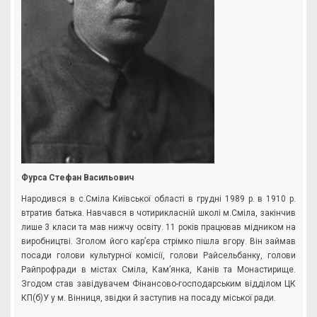
Фурса Стефан Васильович
Народився в с.Сміла Київської області в грудні 1989 р. в 1910 р.
втратив батька. Навчався в чотирикласній школі м.Сміла, закінчив
лише 3 класи та мав нижчу освіту. 11 років працював мідником на
виробництві. Зголом його кар’єра стрімко пішла вгору. Він займав
посади голови культурної комісії, голови Райсельбанку, голови
Райпрофради в містах Сміла, Кам’янка, Канів та Монастирище.
Згодом став завідувачем Фінансово-господарським відділом ЦК
КП(б)У у м. Вінниця, звідки й заступив на посаду міської ради.