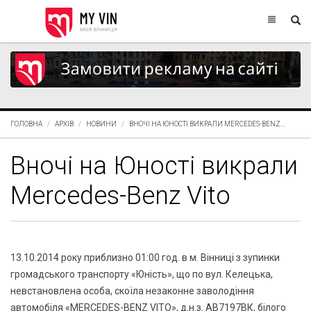
ГОЛОВНА
АРХІВ
НОВИНИ
ВНОЧІ НА ЮНОСТІ ВИКРАЛИ MERCEDES-BENZ...
Вночі на Юності викрали
Mercedes-Benz Vito
13.10.2014 року приблизно 01:00 год. в м. Вінниці з зупинки
громадського транспорту «Юність», що по вул. Келецька,
невстановлена особа, скоїла незаконне заволодіння
автомобіля «MERCEDES-BENZ VITO», д.н.з. АВ7197ВК, білого