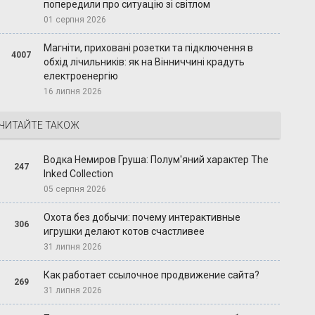
попередили про ситуацію зі світлом
01 серпня 2026
Магніти, приховані розетки та підключення в
4007
обхід лічильників: як на Вінниччині крадуть
електроенергію
16 липня 2026
ЧИТАЙТЕ ТАКОЖ
Водка Немиров Груша: Полум'яний характер The
247
Inked Collection
05 серпня 2026
Охота без добычи: почему интерактивные
306
игрушки делают котов счастливее
31 липня 2026
Как работает ссылочное продвижение сайта?
269
31 липня 2026