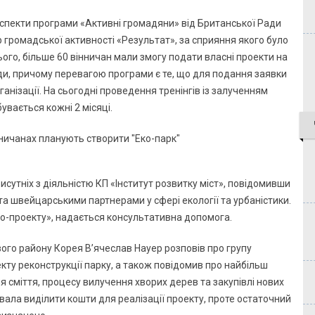
аспекти програми «Активні громадяни» від Британської Ради
 громадської активності «Результат», за сприяння якого було
ього, більше 60 вінничан мали змогу подати власні проекти на
ади, причому перевагою програми є те, що для подання заявки
анізації. На сьогодні проведення тренінгів із залученням
увається кожні 2 місяці.
исутніх з діяльністю КП «Інститут розвитку міст», повідомивши
а швейцарськими партнерами у сфері екології та урбаністики.
Еко-проекту», надається консультативна допомога.
ого району Корея В’ячеслав Науер розповів про групу
екту реконструкції парку, а також повідомив про найбільш
я сміття, процесу вилучення хворих дерев та закупівлі нових
ала виділити кошти для реалізації проекту, проте остаточний