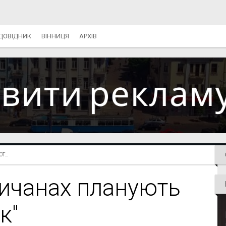
ДОВІДНИК
ВІННИЦЯ
АРХІВ
...
ничанах планують
к"