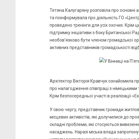
Тетяна Калугаряну розповіла про основні 
та поінформувала про діяльність ГО «Центр
проведено тренінги для усіх охочих. Крім ц
підтримку ініціативи з боку Британської Р
необов’язково бути членом громадської орг
активних представників громадськості відб
Архітектор Вікторія Кравчук ознайомила пр
про налагодження співпраці з німецькими т
Крім безпосередньої участі в реалізації «
У свою чергу, представник громади житлов
місцевих активістів, які долучилися до про
складні проблеми, які стосуються вивезенн
насаджень. Наразі міська влада запропонув