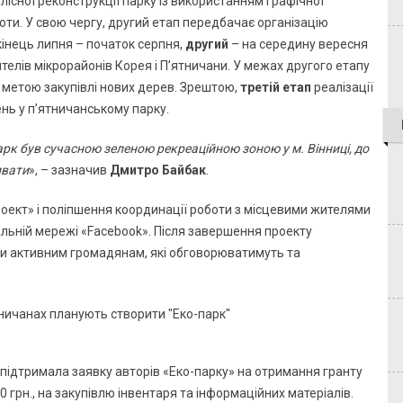
лісної реконструкції парку із використанням графічної
оти. У свою чергу, другий етап передбачає організацію
кінець липня – початок серпня,
другий
– на середину вересня
ителів мікрорайонів Корея і П’ятничани. У межах другого етапу
 метою закупівлі нових дерев. Зрештою,
третій етап
реалізації
нь у п’ятничанському парку.
рк був сучасною зеленою рекреаційною зоною у м. Вінниці, до
ивати
», – зазначив
Дмитро Байбак
.
оект» і поліпшення координації роботи з місцевими жителями
іальній мережі «Facebook». Після завершення проекту
и активним громадянам, які обговорюватимуть та
 підтримала заявку авторів «Еко-парку» на отримання гранту
 грн., на закупівлю інвентаря та інформаційних матеріалів.