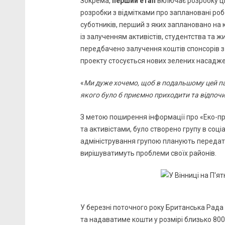
Зокрема,
перший етап
включає розробку ці
розробки з відмітками про заплановані роб
суботників, перший з яких заплановано на 
із залученням активістів, студентства та ж
передбачено залучення коштів спонсорів з
проекту стосується нових зелених насадже
«
Ми дуже хочемо, щоб в подальшому цей па
якого було б приємно приходити та відпоч
З метою поширення інформації про «Еко-пр
та активістами, було створено групу в соц
адміністрування групою планують передат
вирішуватимуть проблеми своїх районів.
У березні поточного року Британська Рада
та надаватиме кошти у розмірі близько 8000