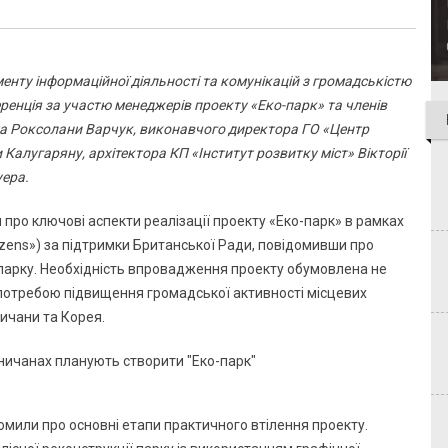
менту інформаційної діяльності та комунікацій з громадськістю
ренція за участю менеджерів проекту «Еко-парк» та членів
 Роксолани Варчук, виконавчого директора ГО «Центр
Калугаряну, архітектора КП «Інститут розвитку міст» Вікторії
уера.
про ключові аспекти реалізації проекту «Еко-парк» в рамках
izens») за підтримки Британської Ради, повідомивши про
парку. Необхідність впровадження проекту обумовлена не
й потребою підвищення громадської активності місцевих
ичани та Корея.
мили про основні етапи практичного втілення проекту.