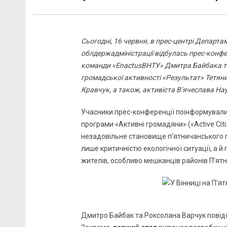
Сьогодні, 16 червня, в прес-центрі Департа
облдержадміністрації відбулась прес-конфе
команди «EnactusВНТУ» Дмитра Байбака та
громадської активності «Результат» Тетяни 
Кравчук, а також, активіста В’ячеслава На
Учасники прес-конференції поінформували 
програми «Активні громадяни» («Active Cit
незадовільне становище п’ятничанського 
лише критичністю екологічної ситуації, а 
жителів, особливо мешканців районів П’ятн
Дмитро Байбак та Роксолана Варчук повідо