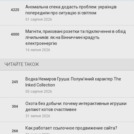
Аномальна спека додасть проблем: українців
4225
попередили про ситуацію зі світлом
01 серпня 2026
Магніти, приховані розетки та підключення в обхід
4000
лічильників: як на Вінниччині крадуть
електроенергію
16 липня 2026
ЧИТАЙТЕ ТАКОЖ
Водка Немиров Груша: Полум'яний характер The
245
Inked Collection
05 серпня 2026
Охота без добычи: почему интерактивные игрушки
304
делают котов счастливее
31 липня 2026
Как работает ссылочное продвижение сайта?
266