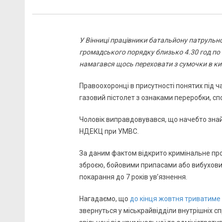
У Вінниці працівники батальйону патрульно
громадського порядку близько 4.30 год по 
намагався щось переховати з сумочки в к
Правоохоронці в присутності понятих під ч
газовий пістолет з ознаками переробки, с
Чоловік виправдовувався, що начебто зна
НДЕКЦ при УМВС.
За даним фактом відкрито кримінальне про
зброєю, бойовими припасами або вибухов
покарання до 7 років ув’язнення.
Нагадаємо, що
до кінця жовтня триватиме 
звернуться у міськрайвідділи внутрішніх с