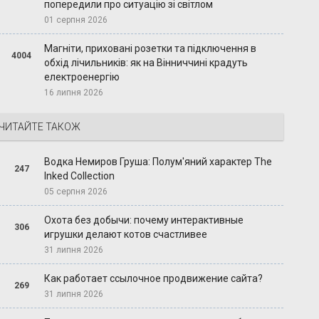
попередили про ситуацію зі світлом
01 серпня 2026
Магніти, приховані розетки та підключення в
4004
обхід лічильників: як на Вінниччині крадуть
електроенергію
16 липня 2026
ЧИТАЙТЕ ТАКОЖ
Водка Немиров Груша: Полум'яний характер The
247
Inked Collection
05 серпня 2026
Охота без добычи: почему интерактивные
306
игрушки делают котов счастливее
31 липня 2026
Как работает ссылочное продвижение сайта?
269
31 липня 2026