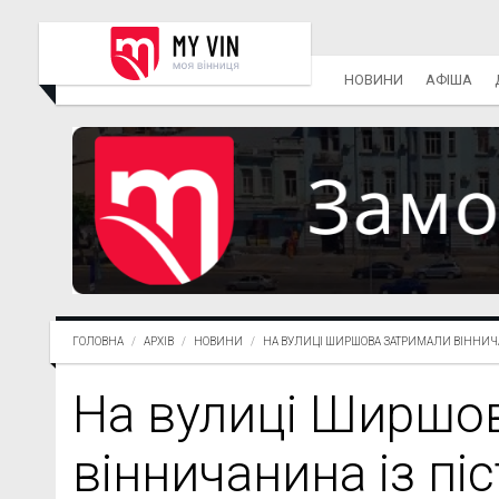
НОВИНИ
АФІША
ГОЛОВНА
АРХІВ
НОВИНИ
НА ВУЛИЦІ ШИРШОВА ЗАТРИМАЛИ ВІННИЧА
На вулиці Ширшо
вінничанина із пі