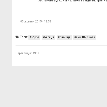
звільнені від кримінальної та адміністрати
05 жовтня 2015 - 13:59
Теги:
зброя
міліція
Вінниця
вул. Ширшова
Переглядів:
4332