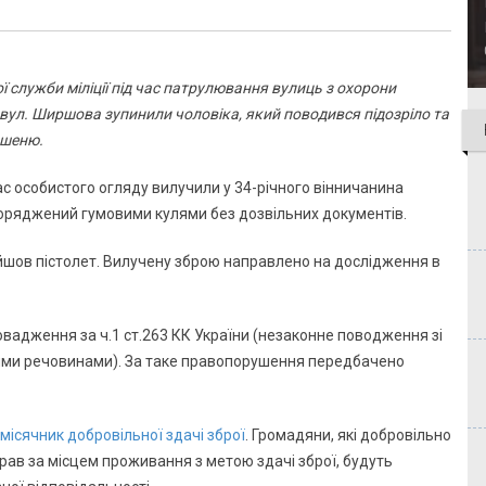
ї служби міліції під час патрулювання вулиць з охорони
вул. Ширшова зупинили чоловіка, який поводився підозріло та
ишеню.
ас особистого огляду вилучили у 34-річного вінничанина
поряджений гумовими кулями без дозвільних документів.
йшов пістолет. Вилучену зброю направлено на дослідження в
вадження за ч.1 ст.263 КК України (незаконне поводження зі
ими речовинами). За таке правопорушення передбачено
місячник добровільної здачі зброї
. Громадяни, які добровільно
прав за місцем проживання з метою здачі зброї, будуть