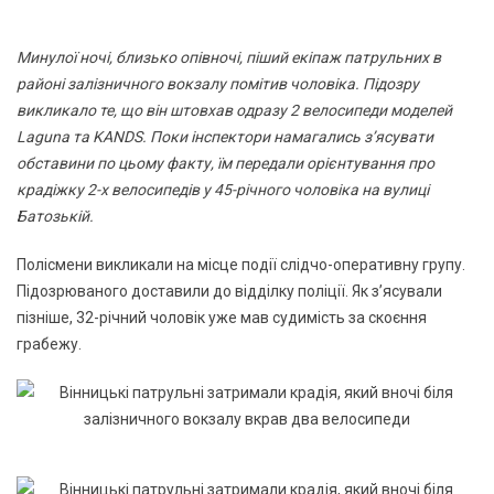
Минулої ночі, близько опівночі, піший екіпаж патрульних в
районі залізничного вокзалу помітив чоловіка. Підозру
викликало те, що він штовхав одразу 2 велосипеди моделей
Laguna та KANDS. Поки інспектори намагались з’ясувати
обставини по цьому факту, їм передали орієнтування про
крадіжку 2-х велосипедів у 45-річного чоловіка на вулиці
Батозькій.
Полісмени викликали на місце події слідчо-оперативну групу.
Підозрюваного доставили до відділку поліції. Як з’ясували
пізніше, 32-річний чоловік уже мав судимість за скоєння
грабежу.