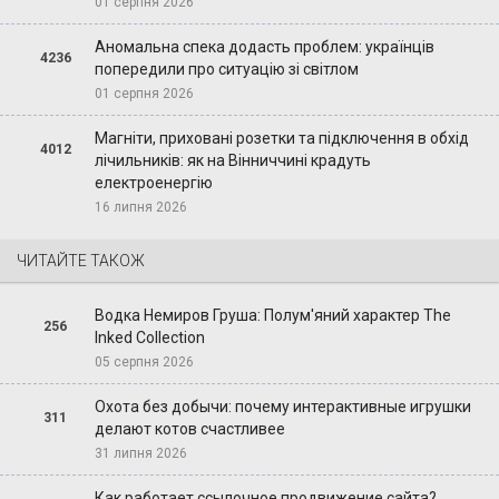
01 серпня 2026
Аномальна спека додасть проблем: українців
4236
попередили про ситуацію зі світлом
01 серпня 2026
Магніти, приховані розетки та підключення в обхід
4012
лічильників: як на Вінниччині крадуть
електроенергію
16 липня 2026
ЧИТАЙТЕ ТАКОЖ
Водка Немиров Груша: Полум'яний характер The
256
Inked Collection
05 серпня 2026
Охота без добычи: почему интерактивные игрушки
311
делают котов счастливее
31 липня 2026
Как работает ссылочное продвижение сайта?