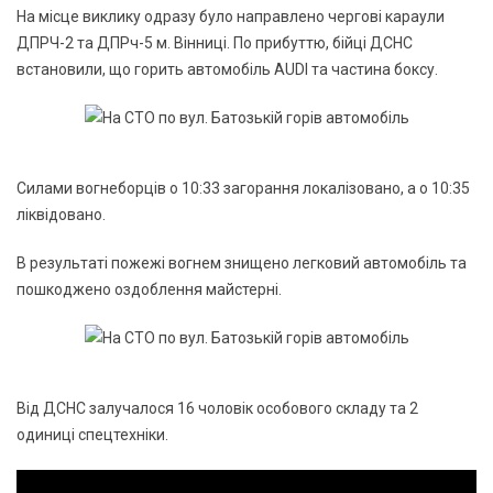
На місце виклику одразу було направлено чергові караули
ДПРЧ-2 та ДПРч-5 м. Вінниці. По прибуттю, бійці ДСНС
встановили, що горить автомобіль AUDI та частина боксу.
Силами вогнеборців о 10:33 загорання локалізовано, а о 10:35
ліквідовано.
В результаті пожежі вогнем знищено легковий автомобіль та
пошкоджено оздоблення майстерні.
Від ДСНС залучалося 16 чоловік особового складу та 2
одиниці спецтехніки.