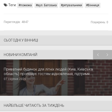
Теги:
пожежа
вул. Батозька
рятувальники
Вінниця
Переглядів:
4847
Поширень: 0
СЬОГОДНІ У ВІННИЦІ
НОВИНИ КОМПАНІЙ
Приватний будинок для літніх людей (Київ, Київська
область) пропонує гостям відновлення, підтримк...
07 серпня 2026
НАЙБІЛЬШЕ ЧИТАЮТЬ ЗА ТИЖДЕНЬ