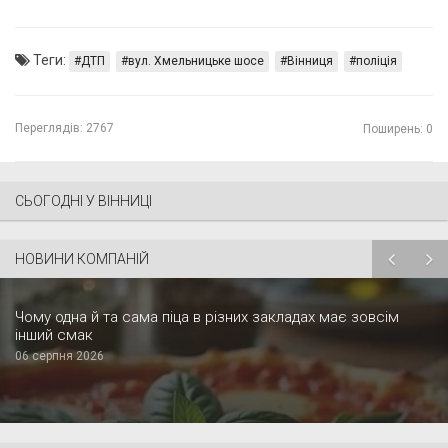
Теги:
ДТП
вул. Хмельницьке шосе
Вінниця
поліція
Переглядів:
2767
Поширень: 0
СЬОГОДНІ У ВІННИЦІ
НОВИНИ КОМПАНІЙ
Чому одна й та сама піца в різних закладах має зовсім
інший смак
06 серпня 2026