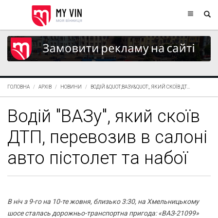
ГОЛОВНА
АРХІВ
НОВИНИ
ВОДІЙ &QUOT;ВАЗУ&QUOT;, ЯКИЙ СКОЇВ ДТ...
Водій "ВАЗу", який скоїв
ДТП, перевозив в салоні
авто пістолет та набої
В ніч з 9-го на 10-те жовня, близько 3:30, на Хмельницькому
шосе сталась дорожньо-транспортна пригода: «ВАЗ-21099»