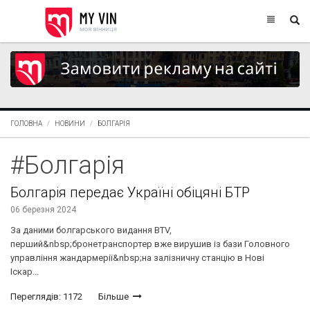
ГОЛОВНА
НОВИНИ
БОЛГАРІЯ
#Болгарія
Болгарія передає Україні обіцяні БТР
06 березня 2024
За даними болгарського видання BTV,
перший&nbsp;бронетранспортер вже вирушив із бази Головного
управління жандармерії&nbsp;на залізничну станцію в Нові
Іскар...
Переглядів: 1172
Більше