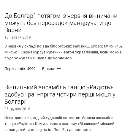
До Болгарії потягом: з червня вінничани
можуть без пересадок мандрувати до
Варни
13 червня 2019
З червня у складі поїзда білоруських залізниць&nbsp; № 451/452
Мінськ – Варна курсує купейний вагон Укрзалізниці, яким можна
подорожувати з Києва до чорномор...
Переглядів: 4999
Більше
Вінницький ансамбль танцю «Радість»
здобув Гран-прі та чотири перші місця у
Болгарії
05 грудня 2018
Нещодавно Народний художній колектив України ансамбль
танцю «Радість» Комунального закладу «Вінницький міський
палац дітей та юнацтва ім. Лялі Ратушної» пове...