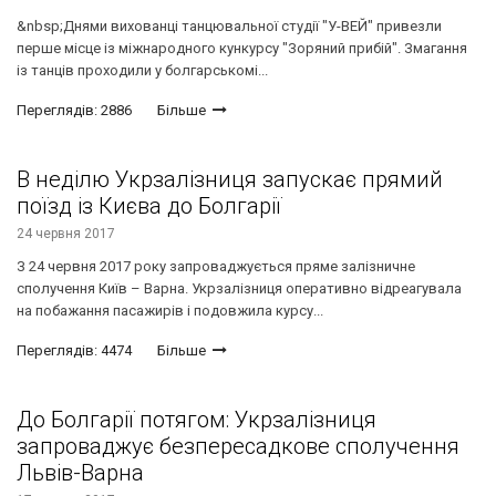
&nbsp;Днями вихованці танцювальної студії "У-ВЕЙ" привезли
перше місце із міжнародного кункурсу "Зоряний прибій". Змагання
із танців проходили у болгарськомі...
Переглядів: 2886
Більше
В неділю Укрзалізниця запускає прямий
поїзд із Києва до Болгарії
24 червня 2017
З 24 червня 2017 року запроваджується пряме залізничне
сполучення Київ – Варна. Укрзалізниця оперативно відреагувала
на побажання пасажирів і подовжила курсу...
Переглядів: 4474
Більше
До Болгарії потягом: Укрзалізниця
запроваджує безпересадкове сполучення
Львів-Варна