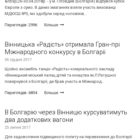
&nbsp;26-30.04.2018р. - у м. Пловдив (Болгарія) відбувся кубок
Європи з сумо. В даних змаганнях взяли участь вихованці
МДЮСШ №5, які здобули серед чоловіків...
Переглядів: 2996
Більше
Вінницька «Радість» отримала Гран-прі
Міжнародного конкурсу в Болгарії
06 грудня 2017
Щойно ансамбль танцю «Радість» комунального закладу
«Вінницький міський палац дітей та юнацтва ім.Л.Ратушної
повернувся з Болгарії, де брав участь в Міжнарод...
Переглядів: 6854
Більше
В Болгарію через Вінницю курсуватимуть
два додаткових вагони
25 липня 2017
Для задоволення підвищеного попиту на перевезення до Болгарії