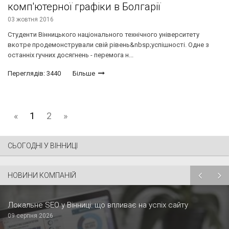
комп'ютерної графіки в Болгарії
03 жовтня 2016
Студенти Вінницького національного технічного університету
вкотре продемонстрували свій рівень&nbsp;успішності. Одне з
останніх гучних досягнень - перемога н...
Переглядів: 3440
Більше
«
1
2
»
СЬОГОДНІ У ВІННИЦІ
НОВИНИ КОМПАНІЙ
Локальне SEO у Вінниці: що впливає на успіх сайту
09 серпня 2026