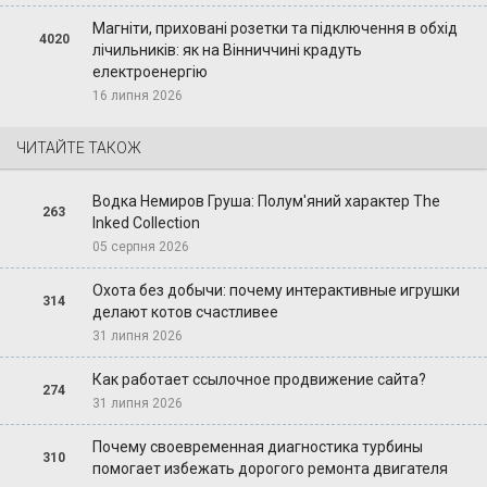
Магніти, приховані розетки та підключення в обхід
4020
лічильників: як на Вінниччині крадуть
електроенергію
16 липня 2026
ЧИТАЙТЕ ТАКОЖ
Водка Немиров Груша: Полум'яний характер The
263
Inked Collection
05 серпня 2026
Охота без добычи: почему интерактивные игрушки
314
делают котов счастливее
31 липня 2026
Как работает ссылочное продвижение сайта?
274
31 липня 2026
Почему своевременная диагностика турбины
310
помогает избежать дорогого ремонта двигателя