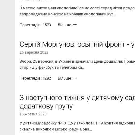
З метою виховання екологічної свідомості серед дітей у садо
запроваджено конкурс на кращий екологічний кут...
Переглядів: 1573
Більше
Сергій Моргунов: освітній фронт - 
26 вересня 2022
Вчора, 25 вересня, в Україні відзначали День дошкілля. Працюв
сторінці у фейсбук та телеграм ка...
Переглядів: 1282
Більше
З наступного тижня у дитячому са
додаткову групу
15 жовтня 2020
У дитячому садочку №10, що у Тяжилові, з 19 жовтня відкрива
схвалив виконком міської ради. Вона...