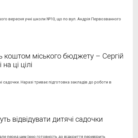
шого вересня учні школи №10, що по вул. Андрія Первозванного
ь коштом міського бюджету – Сергій
на ці цілі
і садочки. Наразі триває підготовка закладів до роботи в
ть відвідувати дитячі садочки
але перед цим їхню готовність до відкриття перевірить