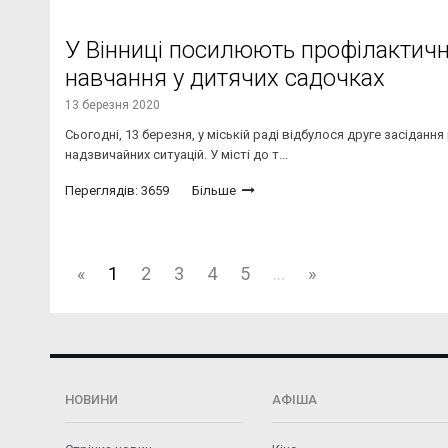
У Вінниці посилюють профілактичн
навчання у дитячих садочках
13 березня 2020
Сьогодні, 13 березня, у міській раді відбулося друге засідання
надзвичайних ситуацій. У місті до т...
Переглядів: 3659
Більше
«
1
2
3
4
5
...
»
НОВИНИ
АФІША