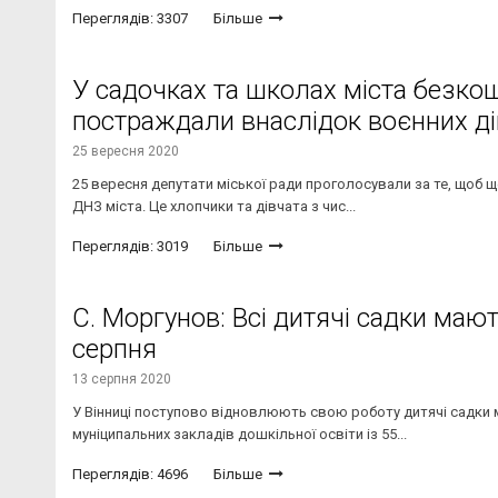
Переглядів: 3307
Більше
У садочках та школах міста безкош
постраждали внаслідок воєнних дій
25 вересня 2020
25 вересня депутати міської ради проголосували за те, щоб 
ДНЗ міста. Це хлопчики та дівчата з чис...
Переглядів: 3019
Більше
С. Моргунов: Всі дитячі садки маю
серпня
13 серпня 2020
У Вінниці поступово відновлюють свою роботу дитячі садки м
муніципальних закладів дошкільної освіти із 55...
Переглядів: 4696
Більше