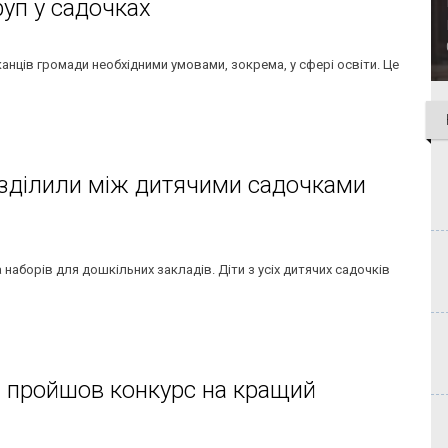
руп у садочках
канців громади необхідними умовами, зокрема, у сфері освіти. Це
озділили між дитячими садочками
а наборів для дошкільних закладів. Діти з усіх дитячих садочків
і пройшов конкурс на кращий