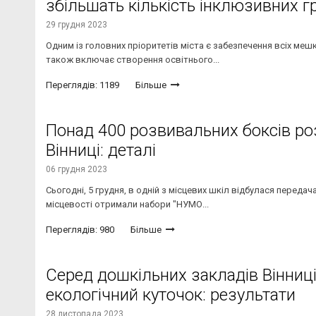
збільшать кількість інклюзивних г
29 грудня 2023
Одним із головних пріоритетів міста є забезпечення всіх меш
також включає створення освітнього...
Переглядів: 1189
Більше
Понад 400 розвивальних боксів р
Вінниці: деталі
06 грудня 2023
Сьогодні, 5 грудня, в одній з місцевих шкіл відбулася передач
місцевості отримали набори "НУМО...
Переглядів: 980
Більше
Серед дошкільних закладів Вінниц
екологічний куточок: результати
28 листопада 2023