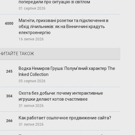
попередили про ситуацію зі світлом
01 серпня 2026
Магніти, приховані розетки та підключення в
4000
обхід лічильників: як на Вінниччині крадуть
електроенергію
16 липня 2026
ЧИТАЙТЕ ТАКОЖ
Водка Немиров Груша: Полум'яний характер The
245
Inked Collection
05 серпня 2026
Охота без добычи: почему интерактивные
304
игрушки делают котов счастливее
31 липня 2026
Как работает ссылочное продвижение сайта?
266
31 липня 2026