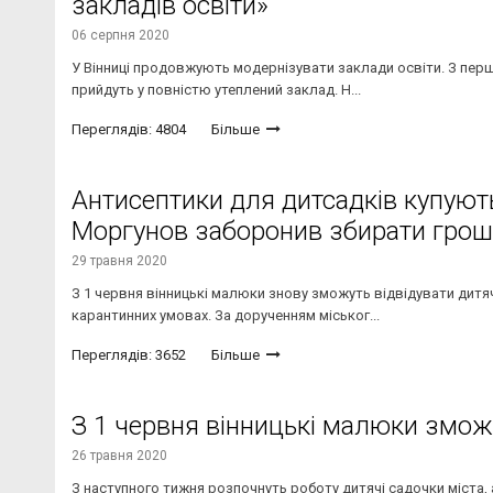
закладів освіти»
06 серпня 2020
У Вінниці продовжують модернізувати заклади освіти. З пер
прийдуть у повністю утеплений заклад. Н...
Переглядів: 4804
Більше
Антисептики для дитсадків купуют
Моргунов заборонив збирати гроші 
29 травня 2020
З 1 червня вінницькі малюки знову зможуть відвідувати дитяч
карантинних умовах. За дорученням міськог...
Переглядів: 3652
Більше
З 1 червня вінницькі малюки зможу
26 травня 2020
З наступного тижня розпочнуть роботу дитячі садочки міста, 