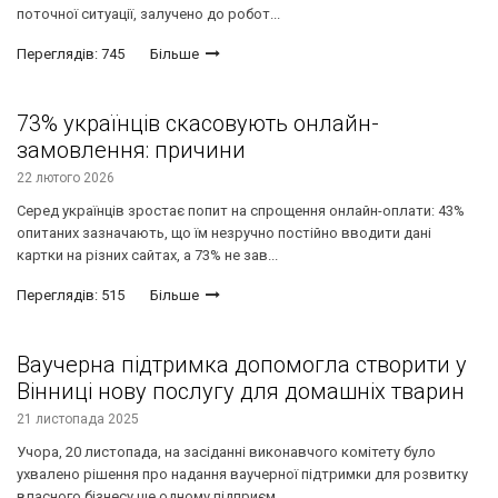
поточної ситуації, залучено до робот...
Переглядів: 745
Більше
73% українців скасовують онлайн-
замовлення: причини
22 лютого 2026
Серед українців зростає попит на спрощення онлайн-оплати: 43%
опитаних зазначають, що їм незручно постійно вводити дані
картки на різних сайтах, а 73% не зав...
Переглядів: 515
Більше
Ваучерна підтримка допомогла створити у
Вінниці нову послугу для домашніх тварин
21 листопада 2025
Учора, 20 листопада, на засіданні виконавчого комітету було
ухвалено рішення про надання ваучерної підтримки для розвитку
власного бізнесу ще одному підприєм...