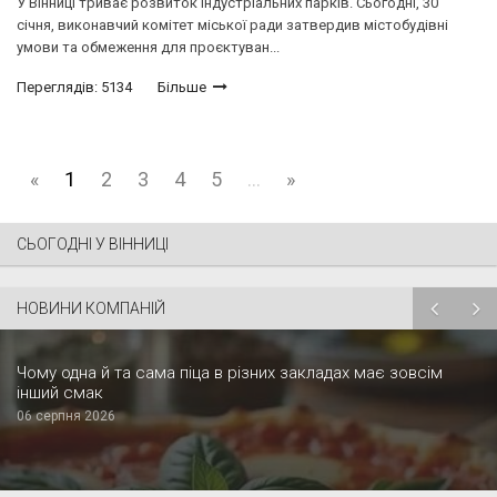
У Вінниці триває розвиток індустріальних парків. Сьогодні, 30
січня, виконавчий комітет міської ради затвердив містобудівні
умови та обмеження для проєктуван...
Переглядів: 5134
Більше
«
1
2
3
4
5
...
»
СЬОГОДНІ У ВІННИЦІ
НОВИНИ КОМПАНІЙ
Чому одна й та сама піца в різних закладах має зовсім
інший смак
06 серпня 2026