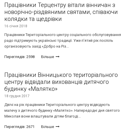
Працівники Терцентру вітали вінничан з
новорічно-різдвяними святами, співаючи
колядки та щедрівки
16 січня 2018
Працівники Територіального центру соціального обслуговування
радо підтримують українські традиції. У​же п’ятий рік поспіль
організовують захід «Добро на Різ...
Переглядів: 2598
Більше
Працівники Вінницького територіального
центру відвідали вихованців дитячого
будинку «Малятко»
18 грудня 2017
Двічі на рік працівники Територіального центру відвідують
малечу з дитячого будинку «Малятко». Напередодні дня святого
Миколая вони влаштували дітям благоді...
Переглядів: 2671
Більше