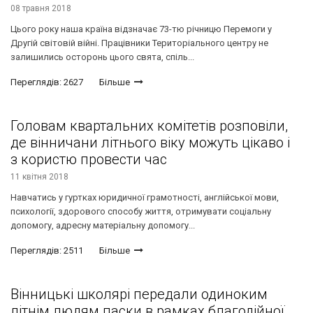
08 травня 2018
Цього року наша країна відзначає 73-тю річницю Перемоги у
Другій світовій війні. Працівники Територіального центру не
залишились осторонь цього свята, спіль...
Переглядів: 2627
Більше
Головам квартальних комітетів розповіли,
де вінничани літнього віку можуть цікаво і
з користю провести час
11 квітня 2018
Навчатись у гуртках юридичної грамотності, англійської мови,
психології, здорового способу життя, отримувати соціальну
допомогу, адресну матеріальну допомогу...
Переглядів: 2511
Більше
Вінницькі школярі передали одиноким
літнім людям паски в рамках благодійної