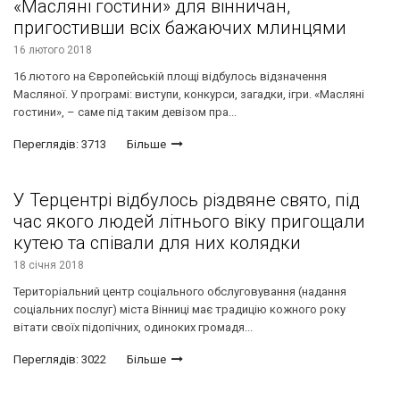
«Масляні гостини» для вінничан,
пригостивши всіх бажаючих млинцями
16 лютого 2018
16 лютого на Європейській площі відбулось відзначення
Масляної. У програмі: виступи, конкурси, загадки, ігри. «Масляні
гостини», – саме під таким девізом пра...
Переглядів: 3713
Більше
У Терцентрі відбулось різдвяне свято, під
час якого людей літнього віку пригощали
кутею та співали для них колядки
18 січня 2018
Територіальний центр соціального обслуговування (надання
соціальних послуг) міста Вінниці має традицію кожного року
вітати своїх підопічних, одиноких громадя...
Переглядів: 3022
Більше