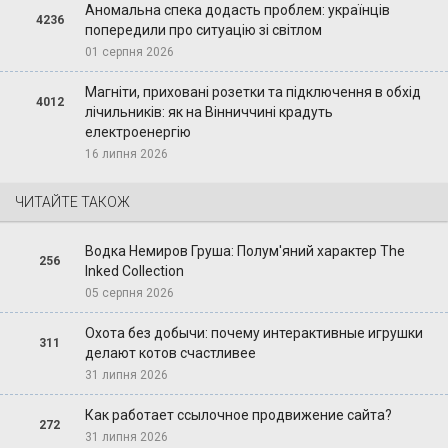
Аномальна спека додасть проблем: українців
4236
попередили про ситуацію зі світлом
01 серпня 2026
Магніти, приховані розетки та підключення в обхід
4012
лічильників: як на Вінниччині крадуть
електроенергію
16 липня 2026
ЧИТАЙТЕ ТАКОЖ
Водка Немиров Груша: Полум'яний характер The
256
Inked Collection
05 серпня 2026
Охота без добычи: почему интерактивные игрушки
311
делают котов счастливее
31 липня 2026
Как работает ссылочное продвижение сайта?
272
31 липня 2026