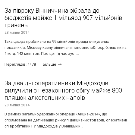
За півроку Вінниччина зібрала до
бюджетів майже 1 мільярд 907 мільйонів
гривень
28 липня 2014
Така цифра приблизно на 99 мільйонів краща очікуваних
показників. Місцеву казну вінничани поповнили&nbsp;більш як на
1 млд. 142 млн. грн. Про це під час зуст...
Переглядів: 4478
Більше
За два дні оперативники Міндоходів
вилучили з незаконного обігу майже 800
пляшок алкогольних напоїв
28 липня 2014
В рамках загальнодержавної операції «Акциз-2014», що
спрямована на детінізацію ринку підакцизних товарів, оперативні
співробітники ГУ Міндоходів у Вінницькій...