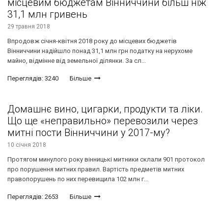
місцевим бюджетам Вінниччини більш ніж
31,1 млн гривень
29 травня 2018
Впродовж січня-квітня 2018 року до місцевих бюджетів
Вінниччини надійшло понад 31,1 млн грн податку на нерухоме
майно, відмінне від земельної ділянки. За сл...
Переглядів: 3240
Більше
Домашнє вино, цигарки, продукти та ліки.
Що ще «неправильно» перевозили через
митні пости Вінниччини у 2017-му?
10 січня 2018
Протягом минулого року вінницькі митники склали 901 протокол
про порушення митних правил. Вартість предметів митних
правопорушень по них перевищила 102 млн г...
Переглядів: 2653
Більше